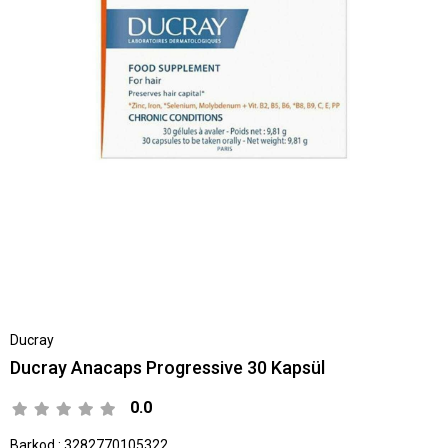
Ducray
Ducray Anacaps Progressive 30 Kapsül
0.0
Barkod
:
3282770105322