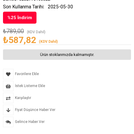
Son Kullanma Tarihi:
2025-05-30
%
25
İndirim
₺789,00
(KDV Dahil)
₺587,82
(KDV Dahil)
Ürün stoklarımızda kalmamıştır.
Favorilere Ekle
İstek Listeme Ekle
Karşılaştır
Fiyat Düşünce Haber Ver
Gelince Haber Ver