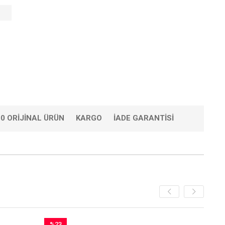
0 ORIJINAL ÜRÜN
KARGO
İADE GARANTISI
%23
%51