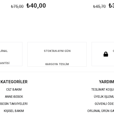
₺40,00
₺35,0
₺75,00
₺45,70
JİNAL
STOKTAN AYNI GÜN
ANTİSİ
KARGOYA TESLİM
KATEGORİLER
YARDIM
CİLT BAKIM
TESLİMAT KOŞU
ANNE-BEBEK
ÜYELİK İŞLEM
BESİN TAKVİYELERİ
GÜVENLİ ÖD
KİŞİSEL BAKIM
ORİJİNAL ÜRÜN GA