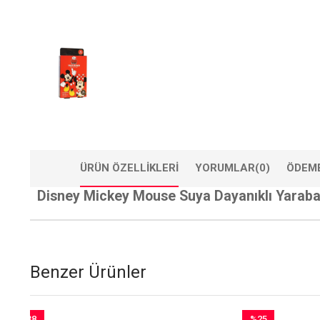
ÜRÜN ÖZELLIKLERI
YORUMLAR
(0)
ÖDEME
Disney Mickey Mouse Suya Dayanıklı Yaraban
Benzer Ürünler
8
%25