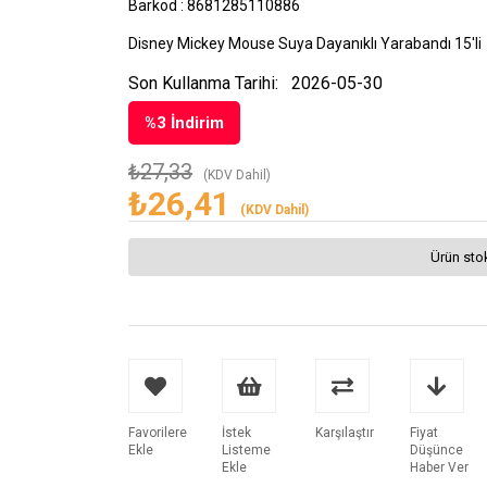
Barkod
:
8681285110886
Disney Mickey Mouse Suya Dayanıklı Yarabandı 15'li
Son Kullanma Tarihi:
2026-05-30
%
3
İndirim
₺27,33
(KDV Dahil)
₺26,41
(KDV Dahil)
Ürün sto
Favorilere
İstek
Karşılaştır
Fiyat
Ekle
Listeme
Düşünce
Ekle
Haber Ver