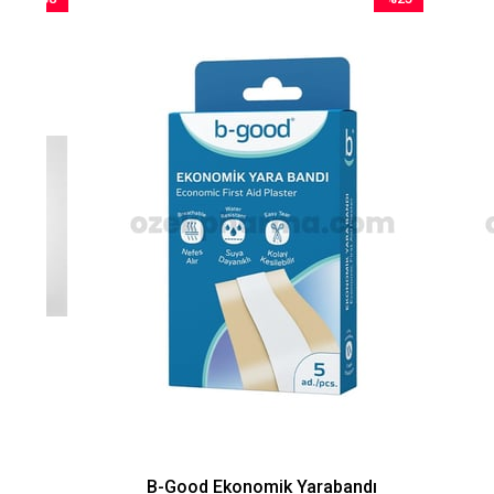
rim
İndirim
ndirim
%25İndirim
B-Good Ekonomik Yarabandı
B Good