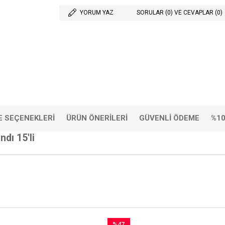
YORUM YAZ
SORULAR (0) VE CEVAPLAR (0)
 SEÇENEKLERI
ÜRÜN ÖNERILERI
GÜVENLI ÖDEME
%10
dı 15'li
%47