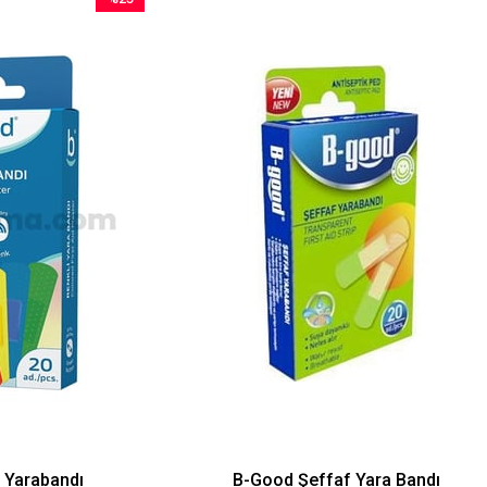
İndirim
İndirim
%23İndirim
%51İndirim
bandı
B-Good Şeffaf Yara Bandı