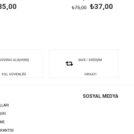
0
₺37,00
₺75,00
GÜVENLİ ALIŞVERİŞ
İADE / DEĞİŞİM
SSL GÜVENLİĞİ
FIRSATI
SOSYAL MEDYA
LLARI
LERİ
EME
RANTİSİ