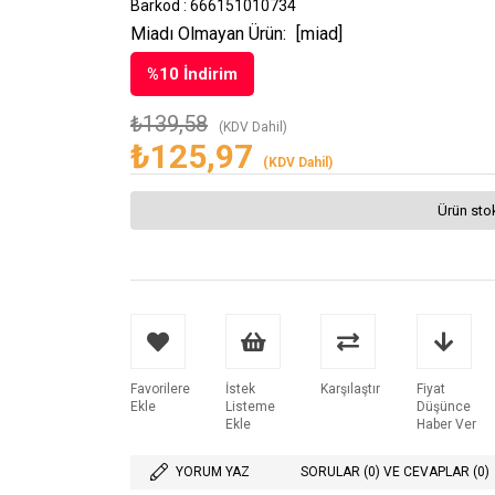
Barkod
:
666151010734
Miadı Olmayan Ürün:
[miad]
%
10
İndirim
₺139,58
(KDV Dahil)
₺125,97
(KDV Dahil)
Ürün sto
Favorilere
İstek
Karşılaştır
Fiyat
Ekle
Listeme
Düşünce
Ekle
Haber Ver
YORUM YAZ
SORULAR (0) VE CEVAPLAR (0)