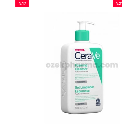
%17
%21
İndirim
İndirim
%17İndirim
%21İndirim