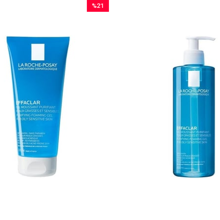
%21
İndirim
%21İndirim