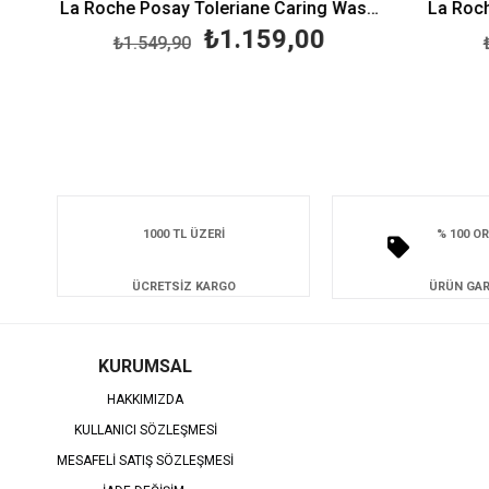
DS+ Foaming Gel 200 ml
La Roche Posay Toleriane Caring Wash 400 ml - Temizleyici Jel
La Roche
₺1.159,00
₺1.549,90
₺9
1000 TL ÜZERİ
% 100 OR
ÜCRETSİZ KARGO
ÜRÜN GAR
KURUMSAL
HAKKIMIZDA
KULLANICI SÖZLEŞMESİ
MESAFELİ SATIŞ SÖZLEŞMESİ