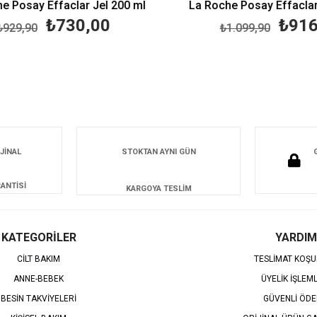
 Posay Effaclar Jel 200 ml
La Roche Posay Effaclar J
₺730,00
₺916,
29,90
₺1.099,90
JİNAL
STOKTAN AYNI GÜN
ANTİSİ
KARGOYA TESLİM
KATEGORİLER
YARDIM
CİLT BAKIM
TESLİMAT KOŞU
ANNE-BEBEK
ÜYELİK İŞLEM
BESİN TAKVİYELERİ
GÜVENLİ ÖD