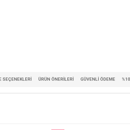
 SEÇENEKLERI
ÜRÜN ÖNERILERI
GÜVENLI ÖDEME
%10