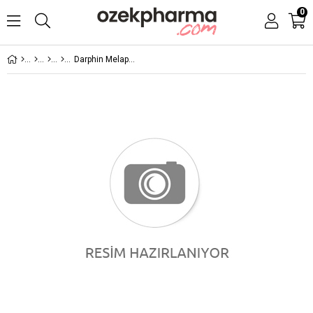
0
Darphin Melaperfect Anti Dark Spots Correcting Foundation SPF 15 - Ivory 30 ml