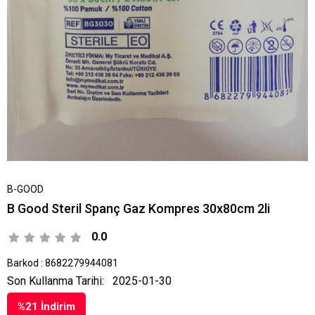
B-GOOD
B Good Steril Spanç Gaz Kompres 30x80cm 2li
0.0
Barkod
:
8682279944081
Son Kullanma Tarihi:
2025-01-30
%
21
İndirim