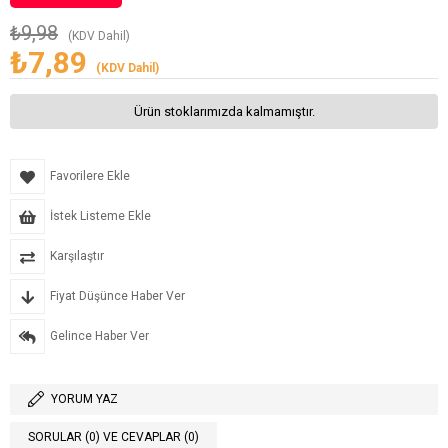
₺9,98
(KDV Dahil)
₺7,89
(KDV Dahil)
Ürün stoklarımızda kalmamıştır.
Favorilere Ekle
İstek Listeme Ekle
Karşılaştır
Fiyat Düşünce Haber Ver
Gelince Haber Ver
YORUM YAZ
SORULAR (0) VE CEVAPLAR (0)