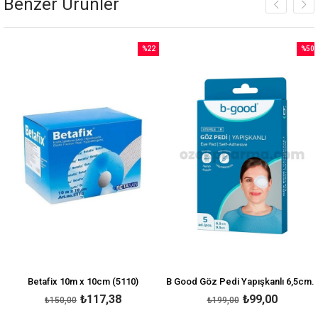
Benzer Ürünler
%22
%50
İndirim
İndirim
irim
%22İndirim
%50İnd
Betafix 10m x 10cm (5110)
B Good Göz Pedi Yapışkanlı 6,5cm x 9,5cm 5li
₺117,38
₺99,00
₺150,00
₺199,00