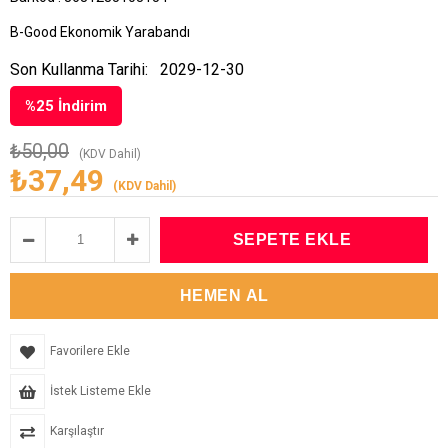
B-Good Ekonomik Yarabandı
Son Kullanma Tarihi:
2029-12-30
%
25
İndirim
₺50,00
(KDV Dahil)
₺37,49
(KDV Dahil)
Favorilere Ekle
İstek Listeme Ekle
Karşılaştır