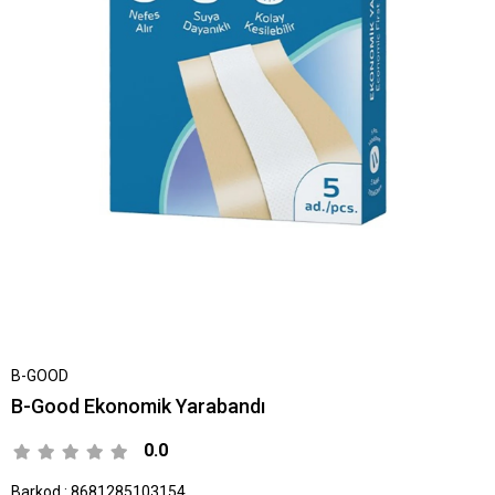
B-GOOD
B-Good Ekonomik Yarabandı
0.0
Barkod
:
8681285103154