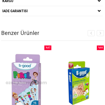
KARGO
İADE GARANTISI
Benzer Ürünler
%47
%44
İndirim
İndirim
%47İndirim
%44İndirim