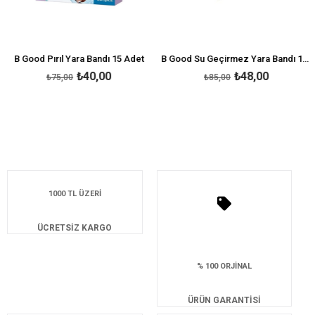
 Good Pırıl Yara Bandı 15 Adet
B Good Su Geçirmez Yara Bandı 12 Adet
₺40,00
₺48,00
₺75,00
₺85,00
1000 TL ÜZERİ
ÜCRETSİZ KARGO
% 100 ORJİNAL
ÜRÜN GARANTİSİ