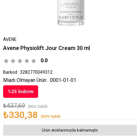
AVENE
Avene Physiolift Jour Cream 30 ml
0.0
Barkod
:
3282770049312
Miadı Olmayan Ürün:
0001-01-01
%
25
İndirim
₺437,69
(KDV Dahil)
₺330,38
(KDV Dahil)
Ürün stoklarımızda kalmamıştır.