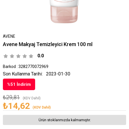
AVENE
Avene Makyaj Temizleyici Krem 100 ml
0.0
Barkod
:
3282770072969
Son Kullanma Tarihi:
2023-01-30
%
51
İndirim
₺29,81
(KDV Dahil)
₺14,62
(KDV Dahil)
Ürün stoklarımızda kalmamıştır.