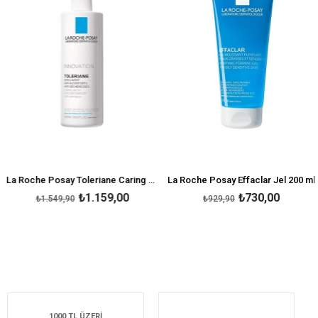
La Roche Posay Toleriane Caring Wash 400 ml - Temizleyici Jel
La Roche Posay Effaclar Jel 200 ml
₺1.159,00
₺730,00
₺1.549,90
₺929,90
1000 TL ÜZERİ