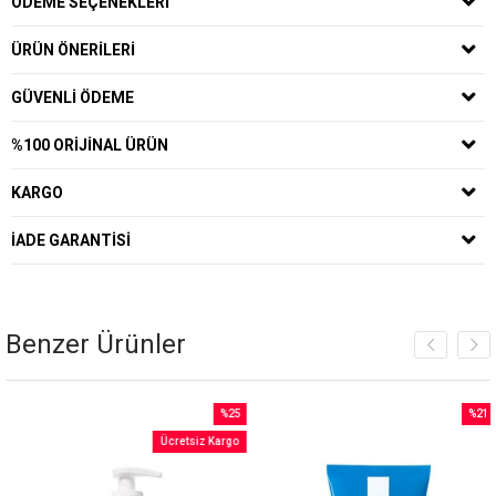
ÖDEME SEÇENEKLERI
ÜRÜN ÖNERILERI
GÜVENLI ÖDEME
%100 ORIJINAL ÜRÜN
KARGO
İADE GARANTISI
Benzer Ürünler
%25
%21
İndirim
İndirim
Ücretsiz Kargo
rim
%25İndirim
%21İnd