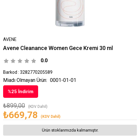
AVENE
Avene Cleanance Women Gece Kremi 30 ml
0.0
Barkod
:
3282770205589
Miadı Olmayan Ürün:
0001-01-01
%
25
İndirim
₺899,00
(KDV Dahil)
₺669,78
(KDV Dahil)
Ürün stoklarımızda kalmamıştır.