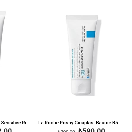
%15İndirim
%26İndirim
La Roche Posay Toleriane Sensitive Riche 40 ml
La Roche Posay Cicaplast Baume B5 40 ml
00
₺590,00