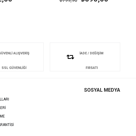
₺799,90
GÜVENLİ ALIŞVERİŞ
İADE / DEĞİŞİM
SSL GÜVENLİĞİ
FIRSATI
SOSYAL MEDYA
LLARI
LERİ
EME
RANTİSİ