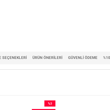
 SEÇENEKLERI
ÜRÜN ÖNERILERI
GÜVENLI ÖDEME
%10
%3
İndirim