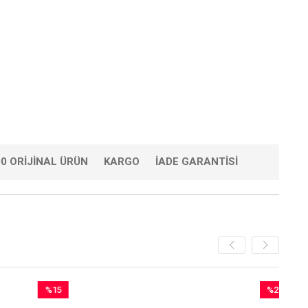
0 ORIJINAL ÜRÜN
KARGO
İADE GARANTISI
%15
%26
İndirim
İndirim