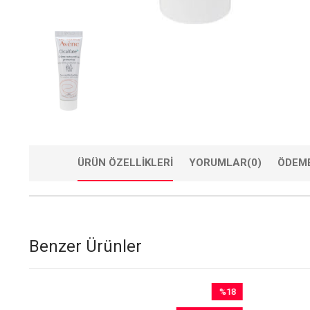
ÜRÜN ÖZELLIKLERI
YORUMLAR
(0)
ÖDEME
Benzer Ürünler
%18
im
İndirim