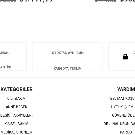
89,00
₺1.149,90
JİNAL
STOKTAN AYNI GÜN
ANTİSİ
KARGOYA TESLİM
KATEGORİLER
YARDIM
CİLT BAKIM
TESLİMAT KOŞU
ANNE-BEBEK
ÜYELİK İŞLEM
BESİN TAKVİYELERİ
GÜVENLİ ÖD
KİŞİSEL BAKIM
ORİJİNAL ÜRÜN GA
MEDİKAL ÜRÜNLER
KARGO