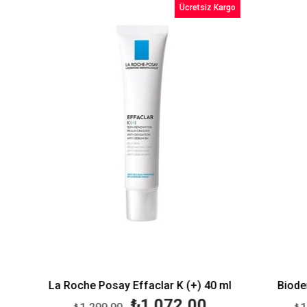
o
Ücretsiz Kargo
irim
%18İndirim
La Roche Posay Effaclar K (+) 40 ml
Bioderm
₺1.072,00