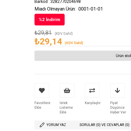
Barkod
:
3282770204698
Miadı Olmayan Ürün:
0001-01-01
%
2
İndirim
₺29,81
(KDV Dahil)
₺29,14
(KDV Dahil)
Ürün sto
Favorilere
İstek
Karşılaştır
Fiyat
Ekle
Listeme
Düşünce
Ekle
Haber Ver
YORUM YAZ
SORULAR (0) VE CEVAPLAR (0)