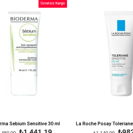
Ücretsiz Kargo
%3İndirim
a Sebium Sensitive 30 ml
₺1.441,19
₺982,