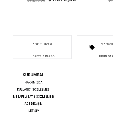
₺1.299,90
₺1.4
1000 TL ÜZERİ
% 100 OR
ÜCRETSİZ KARGO
ÜRÜN GAR
KURUMSAL
HAKKIMIZDA
KULLANICI SÖZLEŞMESİ
MESAFELİ SATIŞ SÖZLEŞMESİ
İADE DEĞİŞİM
İLETİŞİM