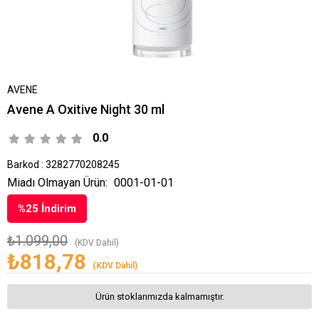
AVENE
Avene A Oxitive Night 30 ml
0.0
Barkod
:
3282770208245
Miadı Olmayan Ürün:
0001-01-01
%
25
İndirim
₺1.099,00
(KDV Dahil)
₺818,78
(KDV Dahil)
Ürün stoklarımızda kalmamıştır.