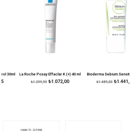
 30ml
La Roche Posay Effaclar K (+) 40 ml
Bioderma Sebium Sensitive 3
₺1.072,00
₺1.441,19
₺1.299,90
₺1.489,00
1000 TL ÜZERİ