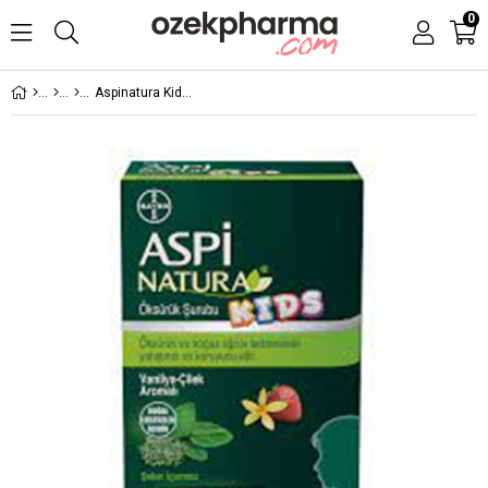
0
Aspinatura Kids Öksürük Şurubu 5 ml x 16 Saşe