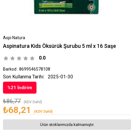
Aspi Natura
Aspinatura Kids Öksürük Şurubu 5 ml x 16 Saşe
0.0
Barkod
:
8699546578108
Son Kullanma Tarihi:
2025-01-30
%
21
İndirim
₺86,77
(KDV Dahil)
₺68,21
(KDV Dahil)
Ürün stoklarımızda kalmamıştır.