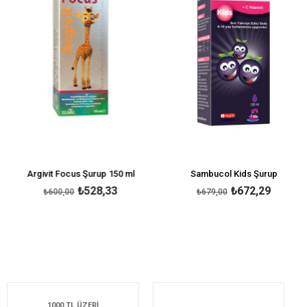
Argivit Focus Şurup 150 ml
Sambucol Kids Şurup
₺528,33
₺672,29
₺600,00
₺679,00
1000 TL ÜZERİ