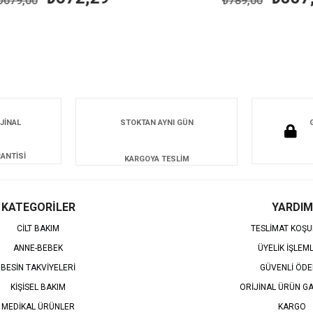
79,00
₺789,00
JİNAL
STOKTAN AYNI GÜN
ANTİSİ
KARGOYA TESLİM
KATEGORİLER
YARDIM
CİLT BAKIM
TESLİMAT KOŞU
ANNE-BEBEK
ÜYELİK İŞLEM
BESİN TAKVİYELERİ
GÜVENLİ ÖD
KİŞİSEL BAKIM
ORİJİNAL ÜRÜN GA
MEDİKAL ÜRÜNLER
KARGO