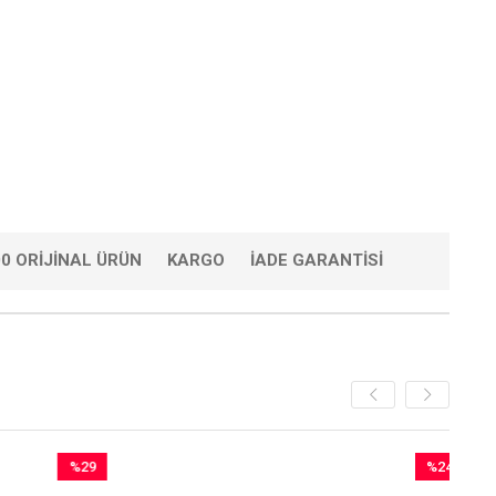
0 ORIJINAL ÜRÜN
KARGO
İADE GARANTISI
%29
%24
İndirim
İndirim