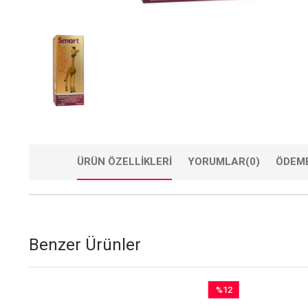
ÜRÜN ÖZELLIKLERI
YORUMLAR
(0)
ÖDEME
Benzer Ürünler
7
%12
im
İndirim