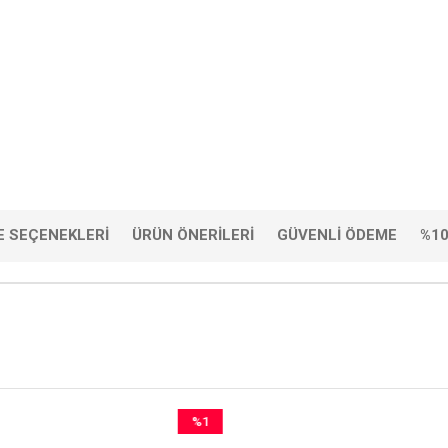
 SEÇENEKLERI
ÜRÜN ÖNERILERI
GÜVENLI ÖDEME
%10
%1
İndirim