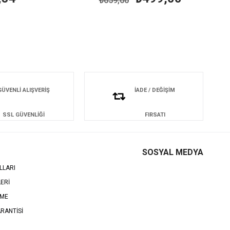
₺659,00
GÜVENLİ ALIŞVERİŞ
İADE / DEĞİŞİM
SSL GÜVENLİĞİ
FIRSATI
SOSYAL MEDYA
LLARI
LERİ
EME
RANTİSİ