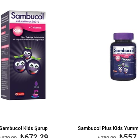
%1İndirim
ambucol Kids Şurup
₺672,29
₺557,