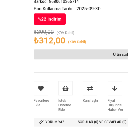
Barkod
:
8680610366714
Son Kullanma Tarihi:
2025-09-30
%
22
İndirim
₺399,00
(KDV Dahil)
₺312,00
(KDV Dahil)
Ürün sto
Favorilere
İstek
Karşılaştır
Fiyat
Ekle
Listeme
Düşünce
Ekle
Haber Ver
YORUM YAZ
SORULAR (0) VE CEVAPLAR (0)