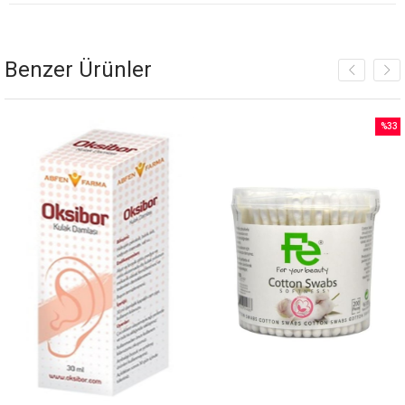
Benzer Ürünler
%33
İndirim
irim
%33İnd