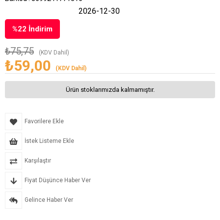
2026-12-30
%
22
İndirim
₺75,75
(KDV Dahil)
₺59,00
(KDV Dahil)
Ürün stoklarımızda kalmamıştır.
Favorilere Ekle
İstek Listeme Ekle
Karşılaştır
Fiyat Düşünce Haber Ver
Gelince Haber Ver