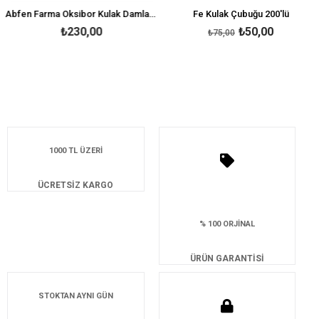
Abfen Farma Oksibor Kulak Damlası 30 ml
Fe Kulak Çubuğu 200'lü
₺230,00
₺50,00
₺75,00
1000 TL ÜZERİ
ÜCRETSİZ KARGO
% 100 ORJİNAL
ÜRÜN GARANTİSİ
STOKTAN AYNI GÜN