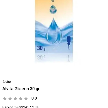
Alvita
Alvita Gliserin 30 gr
0.0
Barkod
:
8699241771316