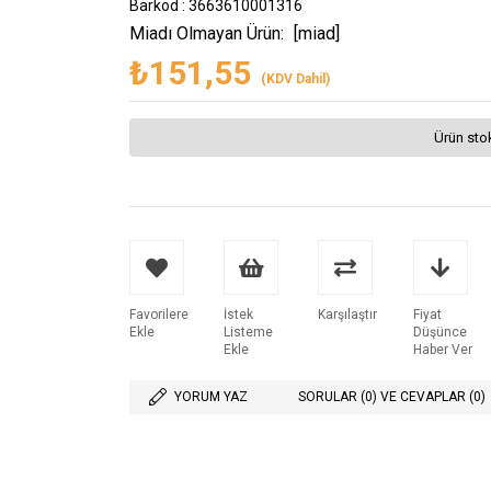
Barkod
:
3663610001316
Miadı Olmayan Ürün:
[miad]
₺151,55
(KDV Dahil)
Ürün sto
Favorilere
İstek
Karşılaştır
Fiyat
Ekle
Listeme
Düşünce
Ekle
Haber Ver
YORUM YAZ
SORULAR (0) VE CEVAPLAR (0)