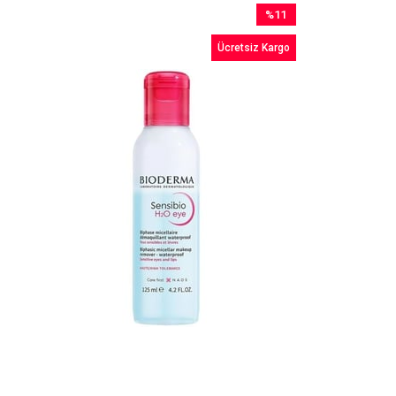
%11
İndirim
Ücretsiz Kargo
%11İndirim