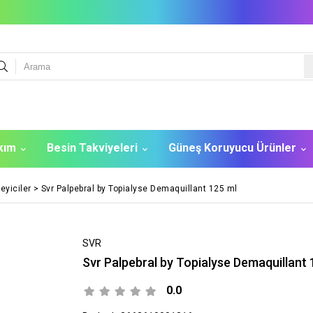
akım
Besin Takviyeleri
Güneş Koruyucu Ürünler
eyiciler
>
Svr Palpebral by Topialyse Demaquillant 125 ml
SVR
Svr Palpebral by Topialyse Demaquillant 
0.0