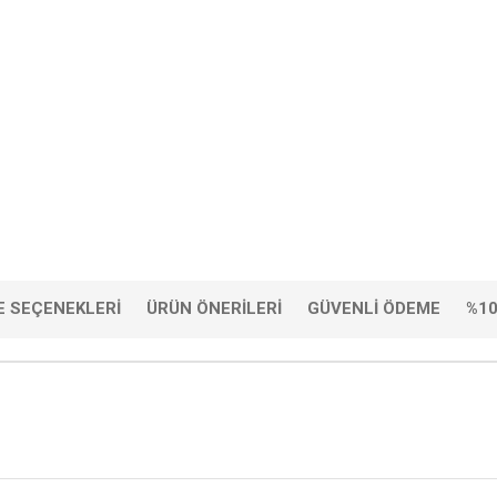
 SEÇENEKLERI
ÜRÜN ÖNERILERI
GÜVENLI ÖDEME
%10