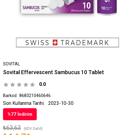
SOVITAL
Sovital Effervescent Sambucus 10 Tablet
0.0
Barkod
:
8683210460646
Son Kullanma Tarihi:
2023-10-30
%
77
İndirim
₺63,63
(KDV Dahil)