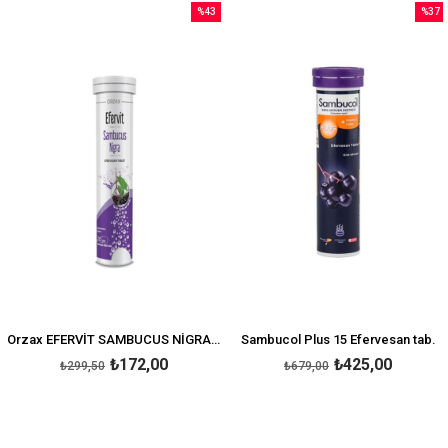
%43
%37
İndirim
İndirim
irim
%43İndirim
%37İnd
Orzax EFERVİT SAMBUCUS NİGRA 20 EFF TABLET
Sambucol Plus 15 Efervesan tab.
₺172,00
₺425,00
₺299,50
₺679,00