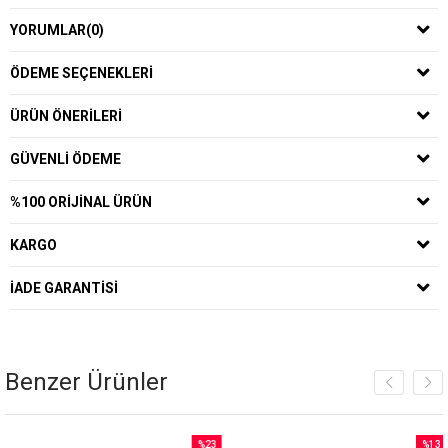
YORUMLAR
(0)
ÖDEME SEÇENEKLERI
ÜRÜN ÖNERILERI
GÜVENLI ÖDEME
%100 ORIJINAL ÜRÜN
KARGO
İADE GARANTISI
Benzer Ürünler
%23
%13