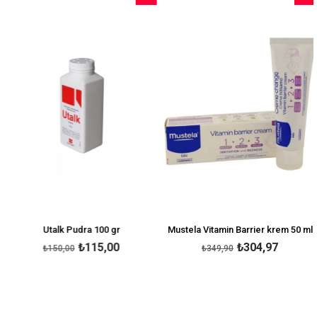
İndirim
İndirim
%23İndirim
%13İnd
Utalk Pudra 100 gr
Mustela Vitamin Barrier krem 50 ml
₺115,00
₺304,97
₺150,00
₺349,90