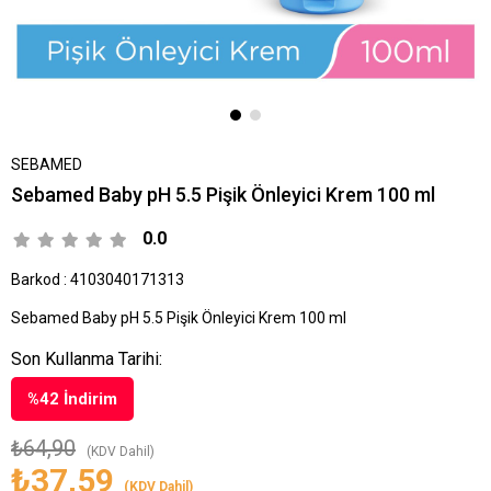
SEBAMED
Sebamed Baby pH 5.5 Pişik Önleyici Krem 100 ml
0.0
Barkod
:
4103040171313
Sebamed Baby pH 5.5 Pişik Önleyici Krem 100 ml
Son Kullanma Tarihi:
%
42
İndirim
₺64,90
(KDV Dahil)
₺37,59
(KDV Dahil)