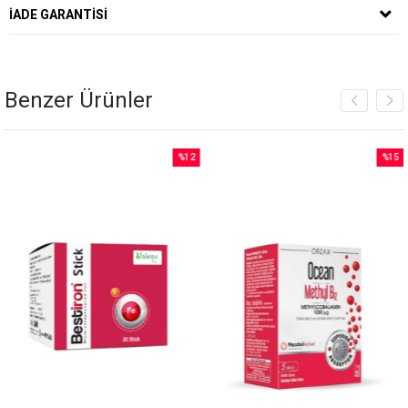
İADE GARANTISI
Benzer Ürünler
%12
%15
İndirim
İndirim
%12İndirim
%15İndiri