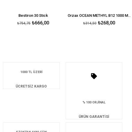
Bestiron 30 Stick
Orzax OCEAN METHYL B12 1000 MCG SPREY 5 ML
₺666,00
₺268,00
₺754,75
₺314,50
1000 TL ÜZERİ
ÜCRETSİZ KARGO
% 100 ORJİNAL
ÜRÜN GARANTİSİ