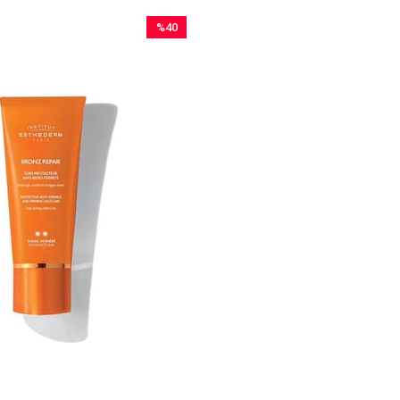
%40
İndirim
%40İndirim