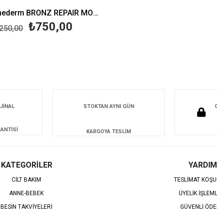
Institut Esthederm BRONZ REPAIR MODERATE SUN 50 ML
₺750,00
250,00
JİNAL
STOKTAN AYNI GÜN
ANTİSİ
KARGOYA TESLİM
KATEGORİLER
YARDIM
CİLT BAKIM
TESLİMAT KOŞU
ANNE-BEBEK
ÜYELİK İŞLEM
BESİN TAKVİYELERİ
GÜVENLİ ÖD