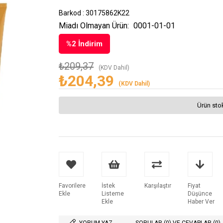
Barkod
:
30175862K22
Miadı Olmayan Ürün:
0001-01-01
%
2
İndirim
₺209,37
(KDV Dahil)
₺204,39
(KDV Dahil)
Ürün sto
Favorilere
İstek
Karşılaştır
Fiyat
Ekle
Listeme
Düşünce
Ekle
Haber Ver
YORUM YAZ
SORULAR (0) VE CEVAPLAR (0)