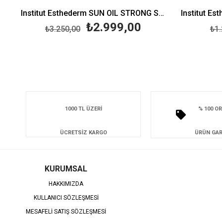
Institut Esthederm SUN OIL STRONG SUN 150 ML
₺2.999,00
₺3.250,00
₺1.
1000 TL ÜZERİ
% 100 OR
ÜCRETSİZ KARGO
ÜRÜN GAR
KURUMSAL
HAKKIMIZDA
KULLANICI SÖZLEŞMESİ
MESAFELİ SATIŞ SÖZLEŞMESİ