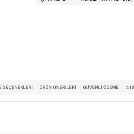
 SEÇENEKLERI
ÜRÜN ÖNERILERI
GÜVENLI ÖDEME
%10