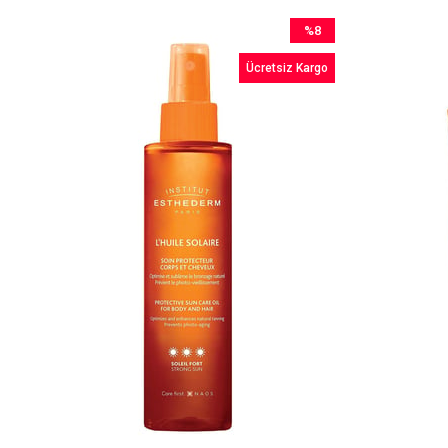
%8
İndirim
Ücretsiz Kargo
%8İndirim