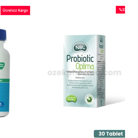
%33
Ücretsiz Kargo
İndirim
%33İndirim