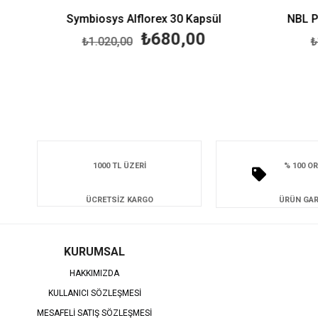
Bifidrop Probiyotik Damla 8 ml
Symbiosys Alflorex 30 Kapsül
NBL Pro
₺680,00
₺1.020,00
₺1.
1000 TL ÜZERİ
% 100 OR
ÜCRETSİZ KARGO
ÜRÜN GAR
KURUMSAL
HAKKIMIZDA
KULLANICI SÖZLEŞMESİ
MESAFELİ SATIŞ SÖZLEŞMESİ