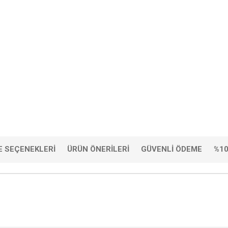
 SEÇENEKLERI
ÜRÜN ÖNERILERI
GÜVENLI ÖDEME
%10