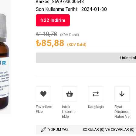
Barkod
:
8699793000643
Son Kullanma Tarihi:
2024-01-30
%
22
İndirim
₺110,78
(KDV Dahil)
₺85,88
(KDV Dahil)
Ürün sto
Favorilere
İstek
Karşılaştır
Fiyat
Ekle
Listeme
Düşünce
Ekle
Haber Ver
YORUM YAZ
SORULAR (0) VE CEVAPLAR (0)