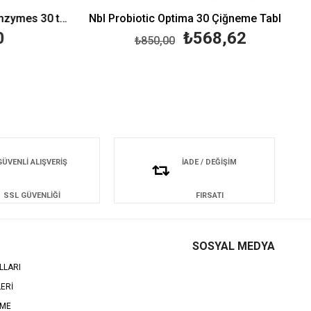
Velavit V-Probiotics with Enzymes 30 tablet
Nbl Probiotic Optima 30 Çiğneme Tableti
₺568,62
₺850,00
GÜVENLİ ALIŞVERİŞ
İADE / DEĞİŞİM
SSL GÜVENLİĞİ
FIRSATI
SOSYAL MEDYA
LLARI
LERİ
EME