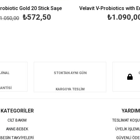
biotic Gold 20 Stick Saşe
₺572,50
₺1.090,00
050,00
JİNAL
STOKTAN AYNI GÜN
ANTİSİ
KARGOYA TESLİM
KATEGORİLER
YARDIM
CİLT BAKIM
TESLİMAT KOŞU
ANNE-BEBEK
ÜYELİK İŞLEM
BESİN TAKVİYELERİ
GÜVENLİ ÖD