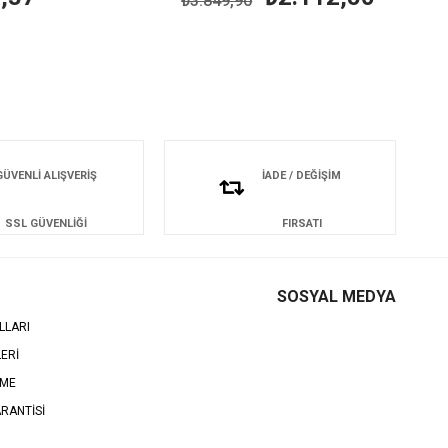
₺3.849,90
GÜVENLİ ALIŞVERİŞ
İADE / DEĞİŞİM
SSL GÜVENLİĞİ
FIRSATI
SOSYAL MEDYA
LLARI
LERİ
EME
RANTİSİ