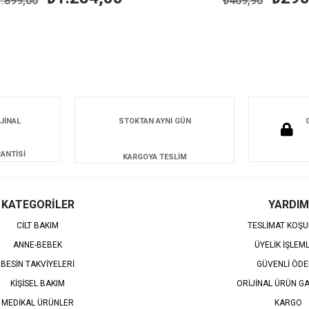
99,00
₺469,90
JİNAL
STOKTAN AYNI GÜN
ANTİSİ
KARGOYA TESLİM
KATEGORİLER
YARDIM
CİLT BAKIM
TESLİMAT KOŞU
ANNE-BEBEK
ÜYELİK İŞLEM
BESİN TAKVİYELERİ
GÜVENLİ ÖD
KİŞİSEL BAKIM
ORİJİNAL ÜRÜN GA
MEDİKAL ÜRÜNLER
KARGO