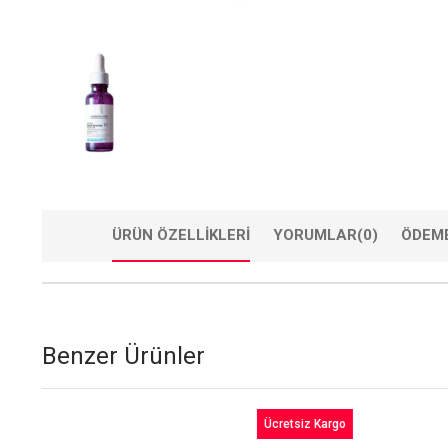
ÜRÜN ÖZELLIKLERI
YORUMLAR
(0)
ÖDEME
Benzer Ürünler
9
Ücretsiz Kargo
im