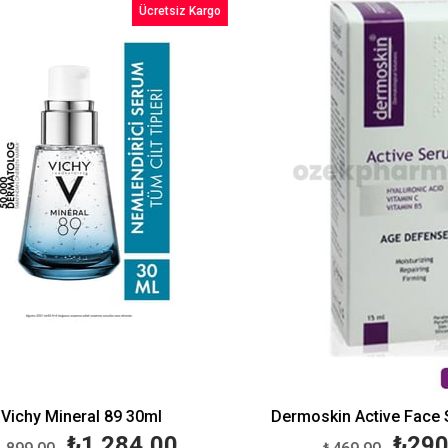
Ücretsiz Kargo
%32İndirim
chy Mineral 89 30ml
Dermoskin Active Face Se
₺1.284,00
₺290,