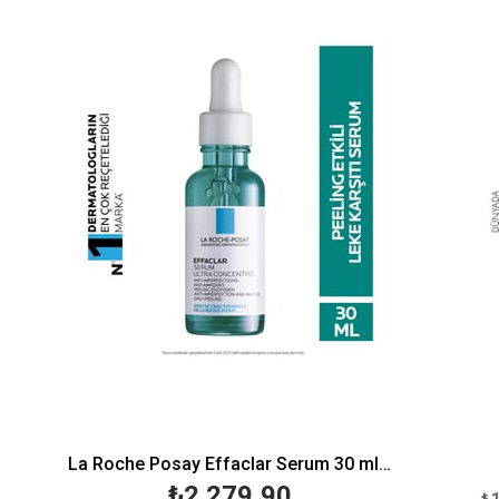
o
ndirim
La Roche Posay Effaclar Serum 30 ml-Peeling Etkili
Vi
₺2.279,90