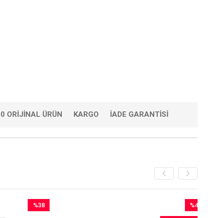
0 ORIJINAL ÜRÜN
KARGO
İADE GARANTISI
%38
%45
İndirim
İndirim