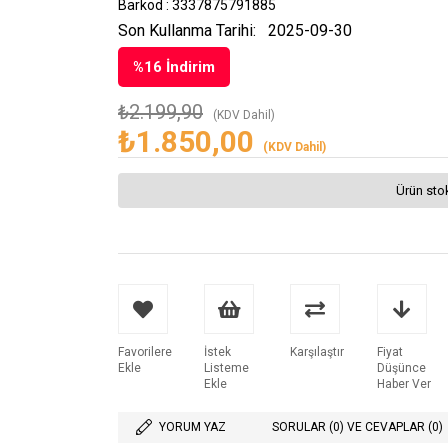
Barkod
:
3337875791885
Son Kullanma Tarihi:
2025-09-30
%
16
İndirim
₺2.199,90
(KDV Dahil)
₺1.850,00
(KDV Dahil)
Ürün sto
Favorilere
İstek
Karşılaştır
Fiyat
Ekle
Listeme
Düşünce
Ekle
Haber Ver
YORUM YAZ
SORULAR (0) VE CEVAPLAR (0)