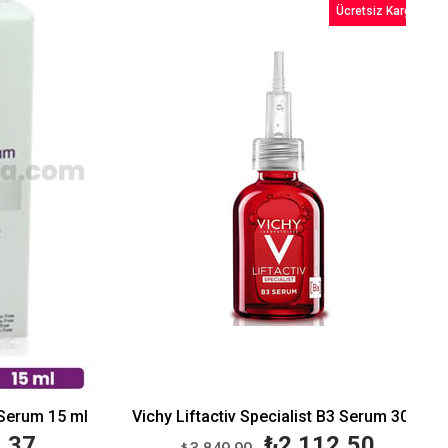
Ücretsiz Kargo
%38İndirim
%45İndirim
rum 15 ml
Vichy Liftactiv Specialist B3 Serum 30 ml
37
₺2.112,50