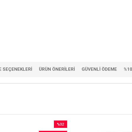
 SEÇENEKLERI
ÜRÜN ÖNERILERI
GÜVENLI ÖDEME
%10
%32
İndirim