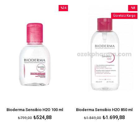
%34
%8
İndirim
İndirim
Ücretsiz Kargo
rim
%34İndirim
%8İndi
Bioderma Sensibio H2O 100 ml
Bioderma Sensibio H2O 850 ml
₺524,88
₺1.699,88
₺799,00
₺1.849,00