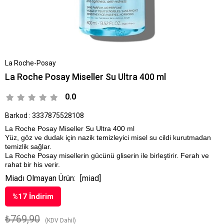
La Roche-Posay
La Roche Posay Miseller Su Ultra 400 ml
0.0
Barkod
:
3337875528108
La Roche Posay Miseller Su Ultra 400 ml
Yüz, göz ve dudak için nazik temizleyici misel su cildi kurutmadan
temizlik sağlar.
La Roche Posay misellerin gücünü gliserin ile birleştirir. Ferah ve
rahat bir his verir.
Miadı Olmayan Ürün:
[miad]
%
17
İndirim
₺769,90
(KDV Dahil)