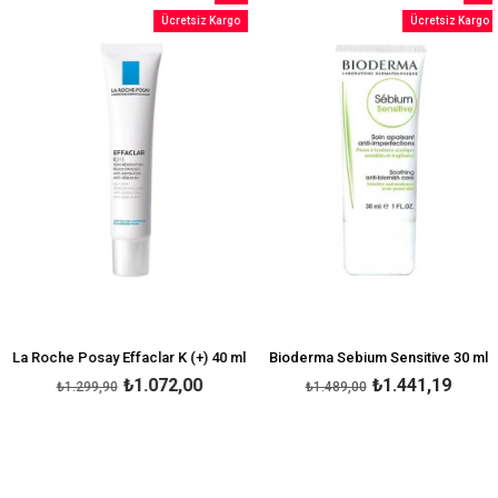
İndirim
İndirim
Ücretsiz Kargo
Ücretsiz Kargo
rim
%18İndirim
%3İndi
La Roche Posay Effaclar K (+) 40 ml
Bioderma Sebium Sensitive 30 ml
₺1.072,00
₺1.441,19
₺1.299,90
₺1.489,00