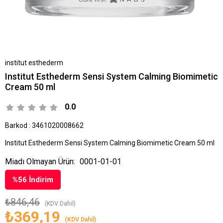
institut esthederm
Institut Esthederm Sensi System Calming Biomimetic
Cream 50 ml
0.0
Barkod
:
3461020008662
Institut Esthederm Sensi System Calming Biomimetic Cream 50 ml
Miadı Olmayan Ürün:
0001-01-01
%
56
İndirim
₺846,46
(KDV Dahil)
₺369,19
(KDV Dahil)