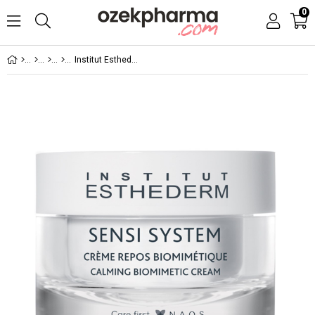
0
Institut Esthederm Sensi System Calming Biomimetic Cream 50 ml