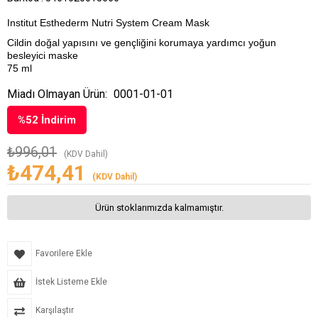
Institut Esthederm Nutri System Cream Mask
Cildin doğal yapısını ve gençliğini korumaya yardımcı yoğun
besleyici maske
75 ml
Miadı Olmayan Ürün:
0001-01-01
%
52
İndirim
₺996,01
(KDV Dahil)
₺474,41
(KDV Dahil)
Ürün stoklarımızda kalmamıştır.
Favorilere Ekle
İstek Listeme Ekle
Karşılaştır