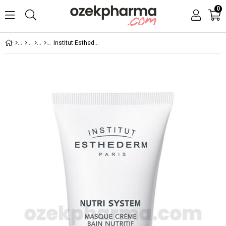
0
Institut Esthederm Nutri System Cream Mask 75ml