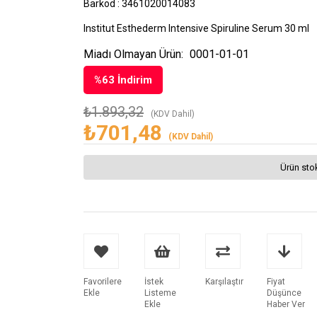
Barkod
:
3461020014083
Institut Esthederm Intensive Spiruline Serum 30 ml
Miadı Olmayan Ürün:
0001-01-01
%
63
İndirim
₺1.893,32
(KDV Dahil)
₺701,48
(KDV Dahil)
Ürün sto
Favorilere
İstek
Karşılaştır
Fiyat
Ekle
Listeme
Düşünce
Ekle
Haber Ver