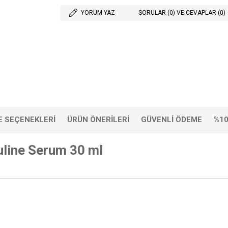
YORUM YAZ
SORULAR (0) VE CEVAPLAR (0)
 SEÇENEKLERI
ÜRÜN ÖNERILERI
GÜVENLI ÖDEME
%10
uline Serum 30 ml