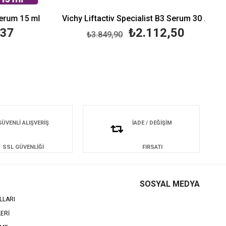
rum 15 ml
Vichy Liftactiv Specialist B3 Serum 30 ml
37
₺2.112,50
₺3.849,90
GÜVENLİ ALIŞVERİŞ
İADE / DEĞİŞİM
SSL GÜVENLİĞİ
FIRSATI
SOSYAL MEDYA
LLARI
LERİ