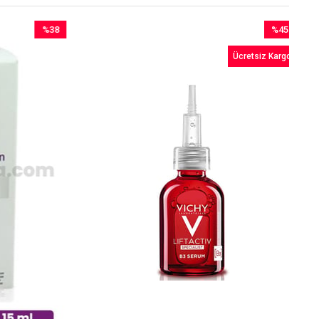
%38
%45
İndirim
İndirim
Ücretsiz Kargo
%38İndirim
%45İndirim