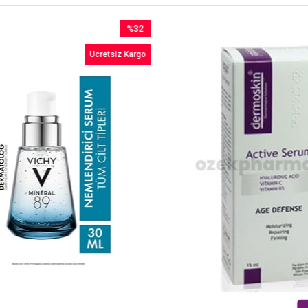
%32
İndirim
Ücretsiz Kargo
%32İndirim