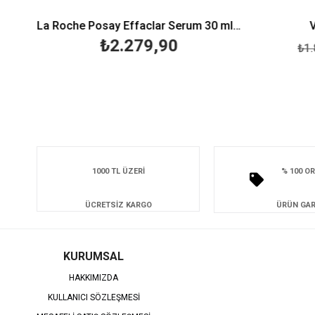
La Roche Posay Effaclar Serum 30 ml-Peeling Etkili
Vi
₺2.279,90
₺1.8
1000 TL ÜZERİ
% 100 OR
ÜCRETSİZ KARGO
ÜRÜN GAR
KURUMSAL
HAKKIMIZDA
KULLANICI SÖZLEŞMESİ