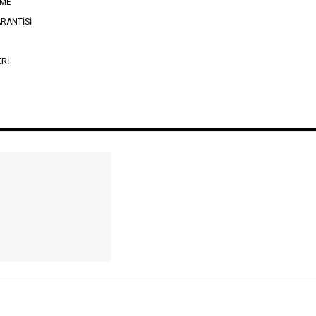
EME
RANTİSİ
ERİ