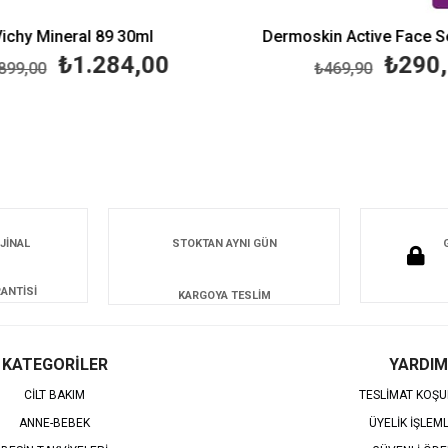
chy Mineral 89 30ml
Dermoskin Active Face Se
₺1.284,00
₺290,
99,00
₺469,90
JİNAL
STOKTAN AYNI GÜN
ANTİSİ
KARGOYA TESLİM
KATEGORİLER
YARDIM
CİLT BAKIM
TESLİMAT KOŞU
ANNE-BEBEK
ÜYELİK İŞLEM