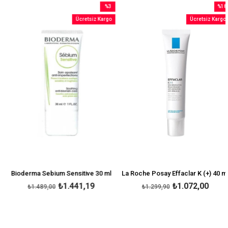
%3
%18
m
İndirim
İndiri
Ücretsiz Kargo
Ücretsiz Kargo
rim
%3İndirim
%18İnd
Bioderma Sebium Sensitive 30 ml
La Roche Posay Effaclar K (+) 40 ml
₺1.441,19
₺1.072,00
₺1.489,00
₺1.299,90