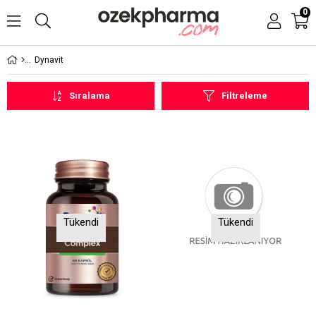
0
Dynavit
Sıralama
Filtreleme
Tükendi
Tükendi