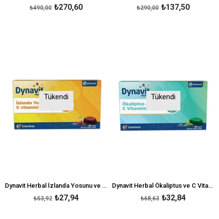
₺270,60
₺137,50
₺490,00
₺290,00
Tükendi
Tükendi
Dynavit Herbal İzlanda Yosunu ve C Vitamini Pastil
Dynavit Herbal Ökaliptus ve C Vitamini Pastil
₺27,94
₺32,84
₺53,92
₺68,63