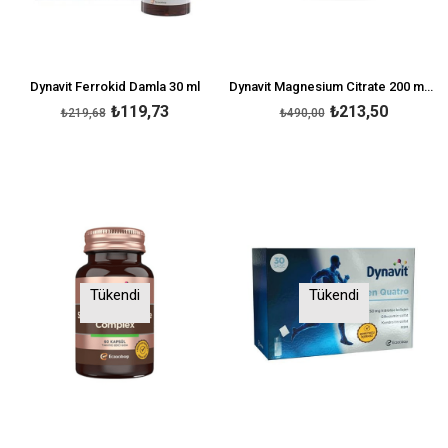
Dynavit Ferrokid Damla 30 ml
Dynavit Magnesium Citrate 200 mg & Vitamin D 60 Tablet
₺119,73
₺213,50
₺219,68
₺490,00
Tükendi
Tükendi