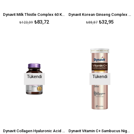
Dynavit Milk Thistle Complex 60 Kapsül
Dynavit Korean Ginseng Complex 30 Kapsül
₺83,72
₺32,95
₺123,09
₺88,87
Tükendi
Tükendi
Dynavit Collagen Hyaluronic Acid 30 Tablet
Dynavit Vitamin C+ Sambucus Nigra 20 Efervesan Tablet