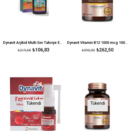
Dynavit Arjikid Multi Sıvı Takviye Edici Gıda 150 ml
Dynavit Vitamin B12 1000 mcg 100 Tablet
₺106,83
₺262,50
₺219,68
₺390,00
Tükendi
Tükendi