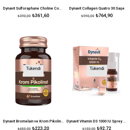
Dynavit Sulforaphane Choline Complex 60 Tablet
Dynavit Collagen Quatro 30 Saşe
₺361,60
₺764,90
₺390,00
₺990,00
Tükendi
Tükendi
Dynavit Bromelain ve Krom Pikolinat 60 Kapsül
Dynavit Vitamin D3 1000 IU Sprey 20 ml
₺223,20
₺92,72
₺450,00
₺150,00