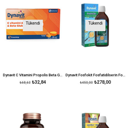
Tükendi
Tükendi
Dynavit C Vitamini Propolis Beta Glukan Pastil
Dynavit Fosfokit Fosfatidilserin Fosfatidilkolin Sıvı 150 ml
₺32,84
₺278,00
₺68,63
₺450,00