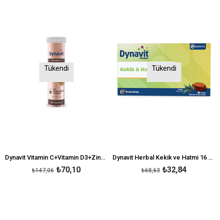
Tükendi
Tükendi
Dynavit Vitamin C+Vitamin D3+Zinc 20 Efervesan Tablet
Dynavit Herbal Kekik ve Hatmi 16 Pastil
₺70,10
₺32,84
₺147,06
₺68,63