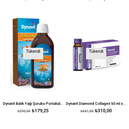
Tükendi
Tükendi
Dynavit Balık Yağı Şurubu Portakal Aromalı 150 ml
Dynavit Diamond Collagen 50 ml x 10 Şişe
₺179,25
₺310,00
₺290,00
₺651,00