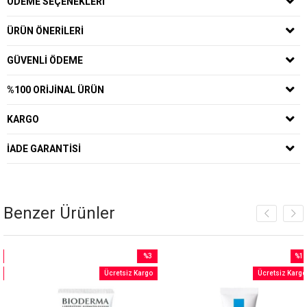
ÖDEME SEÇENEKLERI
ÜRÜN ÖNERILERI
GÜVENLI ÖDEME
%100 ORIJINAL ÜRÜN
KARGO
İADE GARANTISI
Benzer Ürünler
%3
%18
m
İndirim
İndiri
Ücretsiz Kargo
Ücretsiz Kargo
irim
%3İndirim
%18İn