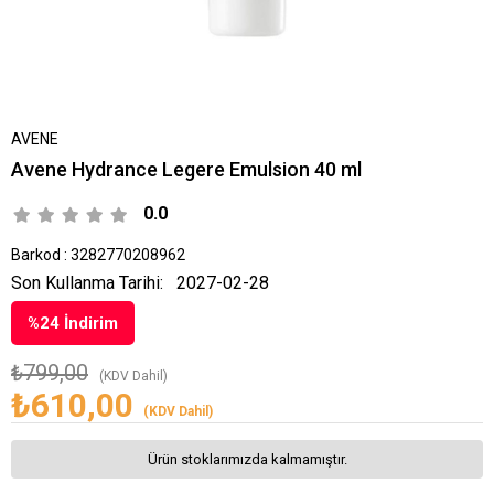
AVENE
Avene Hydrance Legere Emulsion 40 ml
0.0
Barkod
:
3282770208962
Son Kullanma Tarihi:
2027-02-28
%
24
İndirim
₺799,00
(KDV Dahil)
₺610,00
(KDV Dahil)
Ürün stoklarımızda kalmamıştır.