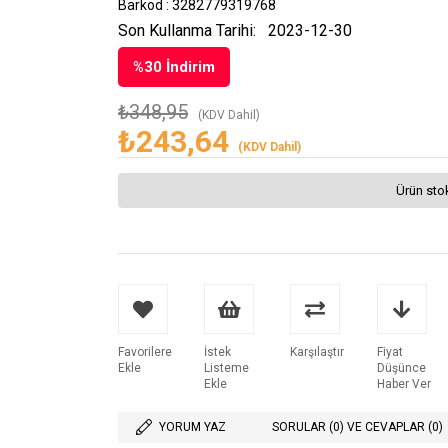
Barkod
:
3282779319768
Son Kullanma Tarihi:
2023-12-30
%
30
İndirim
₺348,95
(KDV Dahil)
₺243,64
(KDV Dahil)
Ürün sto
Favorilere
İstek
Karşılaştır
Fiyat
Ekle
Listeme
Düşünce
Ekle
Haber Ver
YORUM YAZ
SORULAR (0) VE CEVAPLAR (0)