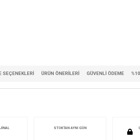
 SEÇENEKLERI
ÜRÜN ÖNERILERI
GÜVENLI ÖDEME
%10
JİNAL
STOKTAN AYNI GÜN