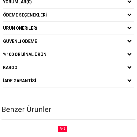
YORUMLAR
(0)
ÖDEME SEÇENEKLERI
ÜRÜN ÖNERILERI
GÜVENLI ÖDEME
%100 ORIJINAL ÜRÜN
KARGO
İADE GARANTISI
Benzer Ürünler
%43
İndirim