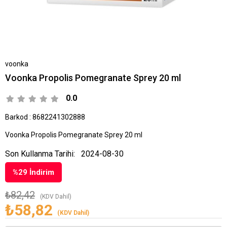
voonka
Voonka Propolis Pomegranate Sprey 20 ml
0.0
Barkod
:
8682241302888
Voonka Propolis Pomegranate Sprey 20 ml
Son Kullanma Tarihi:
2024-08-30
%
29
İndirim
₺82,42
(KDV Dahil)
₺58,82
(KDV Dahil)