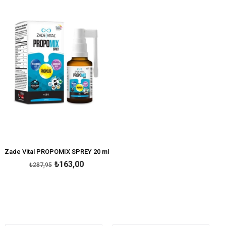
%43İndirim
Zade Vital PROPOMIX SPREY 20 ml
₺163,00
₺287,95