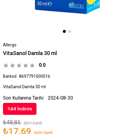
Allergo
VitaSanol Damla 30 ml
0.0
Barkod
:
8697791000016
VitaSanol Damla 30 ml
Son Kullanma Tarihi:
2024-08-30
%
64
İndirim
₺48,85
(KDV Dahil)
₺17,69
(KDV Dahil)