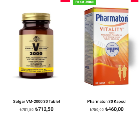
Fırsat Ürünü
İndirim
İndirim
irim
%9İndirim
%39İnd
Solgar VM-2000 30 Tablet
Pharmaton 30 Kapsül
₺712,50
₺460,00
₺781,50
₺750,00