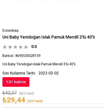
Eczacıbaşı
Uni Baby Yenidoğan Islak Pamuk Mendil 3'lü 40'lı
0.0
Barkod
:
8690530028159
Uni Baby Yenidoğan Islak Pamuk Mendil 3'lü 40'lı
Son Kullanma Tarihi:
2023-03-02
%
31
İndirim
₺42,37
(KDV Dahil)
₺29,44
(KDV Dahil)