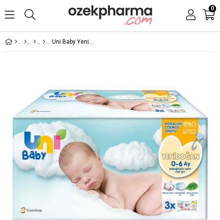
0
Uni Baby Yenidoğan Islak Pamuk Mendil 3'lü 40'lı