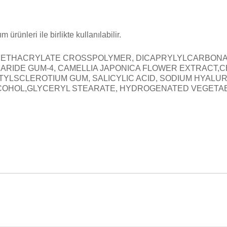
ünleri ile birlikte kullanılabilir.
ETHACRYLATE CROSSPOLYMER, DICAPRYLYLCARBONATE
HARIDE GUM-4, CAMELLIA JAPONICA FLOWER EXTRACT
YLSCLEROTIUM GUM, SALICYLIC ACID, SODIUM HYALUR
LCOHOL,GLYCERYL STEARATE, HYDROGENATED VEGETABL