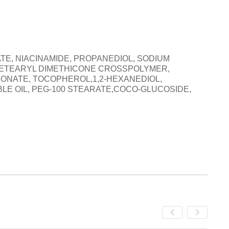
, NIACINAMIDE, PROPANEDIOL, SODIUM
,CETEARYL DIMETHICONE CROSSPOLYMER,
ONATE, TOCOPHEROL,1,2-HEXANEDIOL,
E OIL, PEG-100 STEARATE,COCO-GLUCOSIDE,