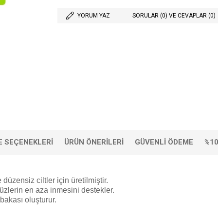
YORUM YAZ
SORULAR (0) VE CEVAPLAR (0)
 SEÇENEKLERI
ÜRÜN ÖNERILERI
GÜVENLI ÖDEME
%10
zensiz ciltler için üretilmiştir.
rüzlerin en aza inmesini destekler.
abakası oluşturur.