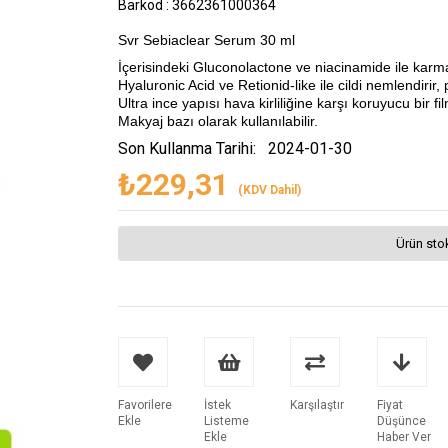
Barkod
:
3662361000364
Svr Sebiaclear Serum 30 ml
İçerisindeki Gluconolactone ve niacinamide ile karma v
Hyaluronic Acid ve Retionid-like ile cildi nemlendirir,
Ultra ince yapısı hava kirliliğine karşı koruyucu bir fi
Makyaj bazı olarak kullanılabilir.
Son Kullanma Tarihi:
2024-01-30
₺229,31
(KDV Dahil)
Ürün sto
Favorilere
İstek
Karşılaştır
Fiyat
Ekle
Listeme
Düşünce
Ekle
Haber Ver