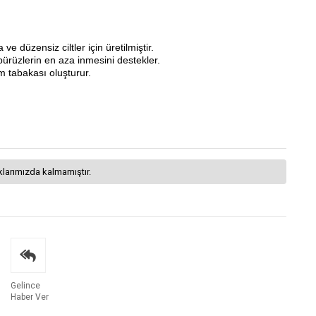
e düzensiz ciltler için üretilmiştir.
 pürüzlerin en aza inmesini destekler.
lm tabakası oluşturur.
klarımızda kalmamıştır.
Gelince
Haber Ver