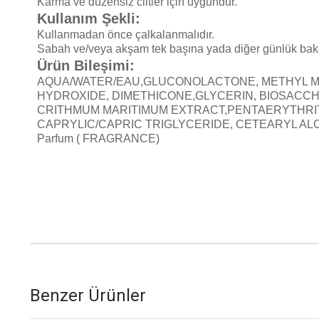
Karma ve düzensiz ciltler için uygundur.
Kullanım Şekli:
Kullanmadan önce çalkalanmalıdır.
Sabah ve/veya akşam tek başına yada diğer günlük bakım ür
Ürün Bileşimi:
AQUA/WATER/EAU,GLUCONOLACTONE, METHYL M
HYDROXIDE, DIMETHICONE,GLYCERIN, BIOSACC
CRITHMUM MARITIMUM EXTRACT,PENTAERYTHRIT
CAPRYLIC/CAPRIC TRIGLYCERIDE, CETEARYL A
Parfum ( FRAGRANCE)
Benzer Ürünler