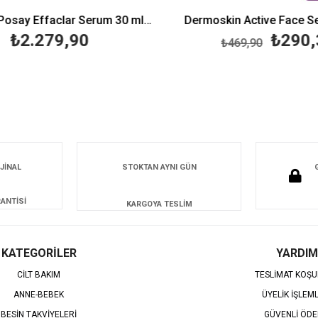
La Roche Posay Effaclar Serum 30 ml-Peeling Etkili
Dermoskin Active Face Se
₺2.279,90
₺290,
₺469,90
JİNAL
STOKTAN AYNI GÜN
ANTİSİ
KARGOYA TESLİM
KATEGORİLER
YARDIM
CİLT BAKIM
TESLİMAT KOŞU
ANNE-BEBEK
ÜYELİK İŞLEM
BESİN TAKVİYELERİ
GÜVENLİ ÖD