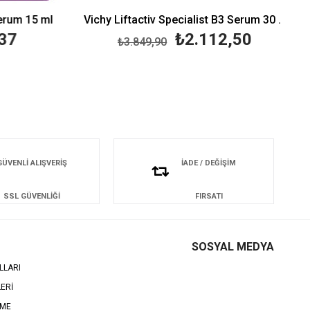
rum 15 ml
Vichy Liftactiv Specialist B3 Serum 30 ml
37
₺2.112,50
₺3.849,90
GÜVENLİ ALIŞVERİŞ
İADE / DEĞİŞİM
SSL GÜVENLİĞİ
FIRSATI
SOSYAL MEDYA
LLARI
LERİ
EME