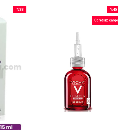
%38
%45
İndirim
İndirim
Ücretsiz Kargo
%38İndirim
%45İndirim