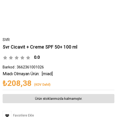
SVR
Svr Cicavit + Creme SPF 50+ 100 ml
0.0
Barkod
:
3662361001026
Miadı Olmayan Ürün:
[miad]
₺208,38
(KDV Dahil)
Ürün stoklarımızda kalmamıştır.
Favorilere Ekle