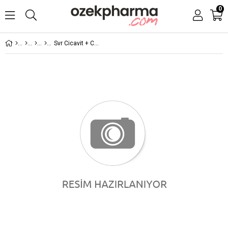
0
Svr Cicavit + Creme SPF 50+ 100 ml