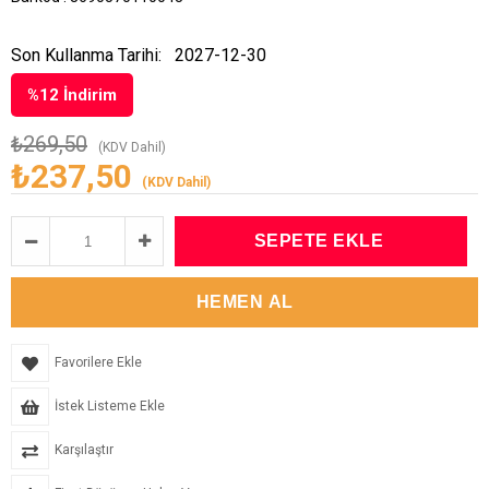
Son Kullanma Tarihi:
2027-12-30
%
12
İndirim
₺269,50
(KDV Dahil)
₺237,50
(KDV Dahil)
Favorilere Ekle
İstek Listeme Ekle
Karşılaştır