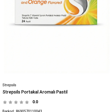
Strepsils
Strepsils Portakal Aromalı Pastil
0.0
Barkod
:
8690570110043