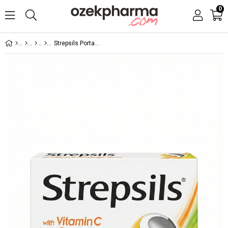
0
Strepsils Portakal Aromalı Pastil