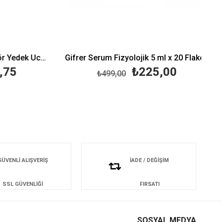
Bruno Baby Nazal Aspiratör Yedek Ucu 10'lu
Gifrer Serum Fizyolojik 5 ml x 20 Flakon
75
₺225,00
₺499,00
GÜVENLİ ALIŞVERİŞ
İADE / DEĞİŞİM
SSL GÜVENLİĞİ
FIRSATI
SOSYAL MEDYA