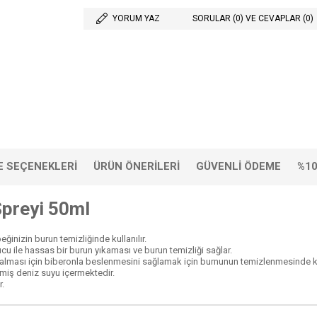
YORUM YAZ
SORULAR (0) VE CEVAPLAR (0)
 SEÇENEKLERI
ÜRÜN ÖNERILERI
GÜVENLI ÖDEME
%10
Spreyi 50ml
ğinizin burun temizliğinde kullanılır.
u ile hassas bir burun yıkaması ve burun temizliği sağlar.
alması için biberonla beslenmesini sağlamak için burnunun temizlenmesinde kul
lmiş deniz suyu içermektedir.
r.