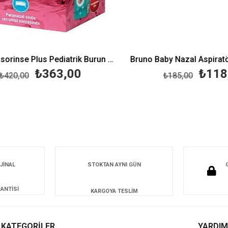
Abfen Nasorinse Plus Pediatrik Burun Yıkama Kiti
₺363,00
₺118,
20,00
₺185,00
JİNAL
STOKTAN AYNI GÜN
ANTİSİ
KARGOYA TESLİM
KATEGORİLER
YARDIM