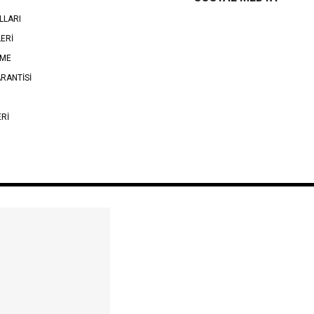
LLARI
LERİ
EME
RANTİSİ
ERİ