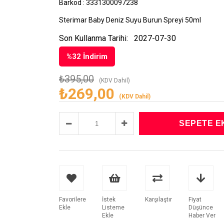
Barkod
:
3331300097238
Sterimar Baby Deniz Suyu Burun Spreyi 50ml
Son Kullanma Tarihi:
2027-07-30
%
32
İndirim
₺395,00
(KDV Dahil)
₺269,00
(KDV Dahil)
Favorilere
İstek
Karşılaştır
Fiyat
Ekle
Listeme
Düşünce
Ekle
Haber Ver