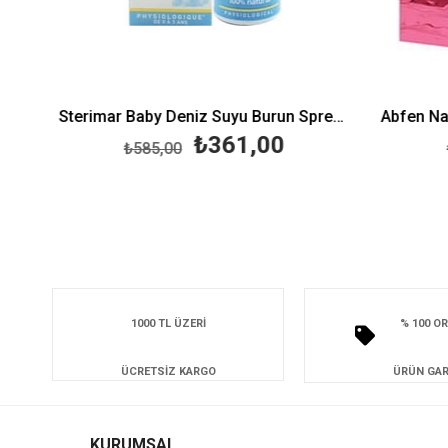
Pediatric 25x120 ml
Sterimar Baby Deniz Suyu Burun Spreyi 100 ml
₺361,00
₺585,00
₺4
1000 TL ÜZERİ
% 100 OR
ÜCRETSİZ KARGO
ÜRÜN GAR
KURUMSAL