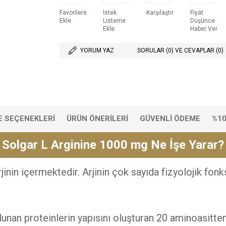
Favorilere
İstek
Karşılaştır
Fiyat
Ekle
Listeme
Düşünce
Ekle
Haber Ver
YORUM YAZ
SORULAR (0) VE CEVAPLAR (0)
 SEÇENEKLERI
ÜRÜN ÖNERILERI
GÜVENLI ÖDEME
%10
Solgar L Arginine 1000 mg Ne İşe Yarar?
nin içermektedir. Arjinin çok sayıda fizyolojik fonksi
ulunan proteinlerin yapısını oluşturan 20 aminoasitten