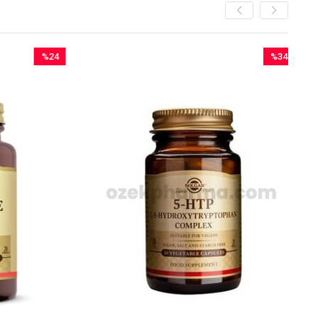
%24
%34
İndirim
İndirim
%24İndirim
%34İndirim