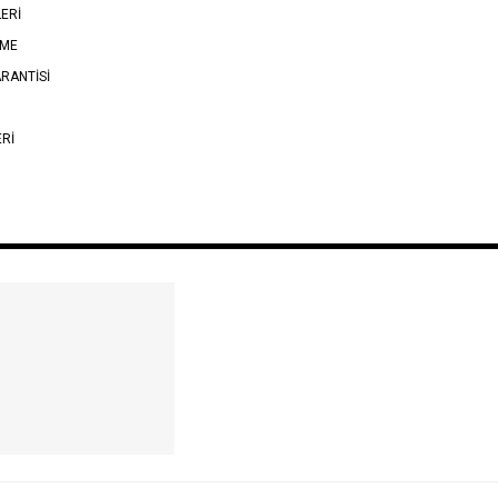
LERİ
EME
RANTİSİ
ERİ