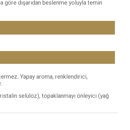
na göre dışarıdan beslenme yoluyla temin
içermez. Yapay aroma, renklendirici,
.
istalin selüloz), topaklanmayı önleyici (yağ