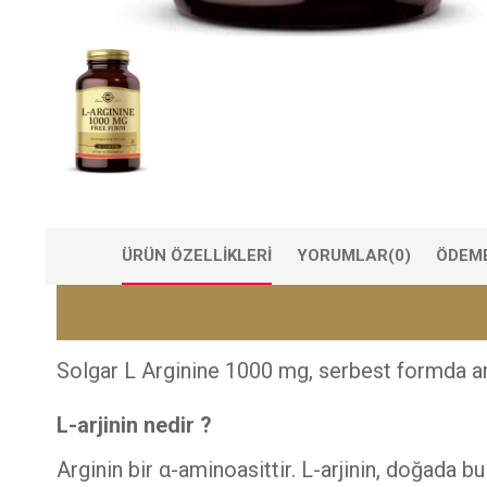
ÜRÜN ÖZELLIKLERI
YORUMLAR
(0)
ÖDEME
Solgar L Arginine 1000 mg, serbest formda arji
L-arjinin nedir ?
Arginin bir α-aminoasittir. L-arjinin, doğada b