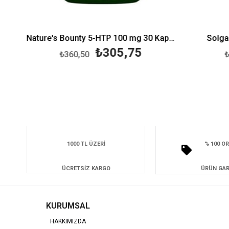
ne 500 mg 30 Tablet
Nature's Bounty 5-HTP 100 mg 30 Kapsül
Solgar
₺305,75
₺360,50
₺7
1000 TL ÜZERİ
% 100 OR
ÜCRETSİZ KARGO
ÜRÜN GAR
KURUMSAL
HAKKIMIZDA