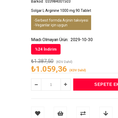
Barkod
:
033984001503
Solgar L Arginine 1000 mg 90 Tablet
-Serbest formda Arjinin takviyesi
-Veganlar için uygun
Miadı Olmayan Ürün:
2029-10-30
%
24
İndirim
₺1.387,50
(KDV Dahil)
₺1.059,36
(KDV Dahil)