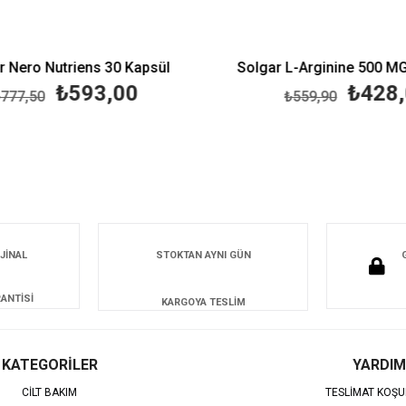
 Nero Nutriens 30 Kapsül
Solgar L-Arginine 500 MG
₺593,00
₺428,
77,50
₺559,90
JİNAL
STOKTAN AYNI GÜN
ANTİSİ
KARGOYA TESLİM
KATEGORİLER
YARDIM
CİLT BAKIM
TESLİMAT KOŞU