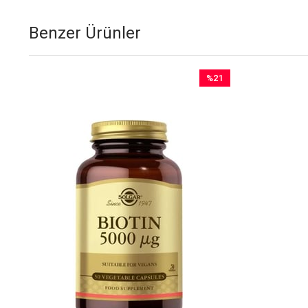
Benzer Ürünler
%21
İndirim
%21İndirim