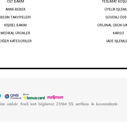
CİLT BAKIM
TESLİMAT KOŞU
ANNE-BEBEK
ÜYELİK İŞLEM
BESİN TAKVİYELERİ
GÜVENLİ ÖD
KİŞİSEL BAKIM
ORİJİNAL ÜRÜN GA
MEDİKAL ÜRÜNLER
KARGO
DİĞER KATEGORİLER
İADE İŞLEML