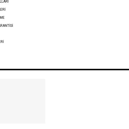
LLARI
LERİ
EME
RANTİSİ
ERİ