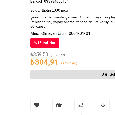
Barkod
:
033984003101
Solgar Biotin 1000 mcg
Şeker, tuz ve nişasta içermez. Gluten, maya, buğday, 
Renklendirici, yapay aroma, tatlandırıcı ve koruyucu
50 Kapsül
Miadı Olmayan Ürün:
0001-01-01
%
15
İndirim
₺359,50
(KDV Dahil)
₺304,91
(KDV Dahil)
Ürün sto