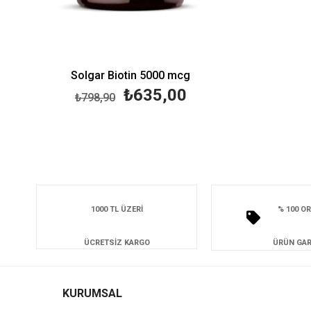
Solgar Biotin 5000 mcg
₺635,00
₺798,90
1000 TL ÜZERİ
% 100 OR
ÜCRETSİZ KARGO
ÜRÜN GAR
KURUMSAL