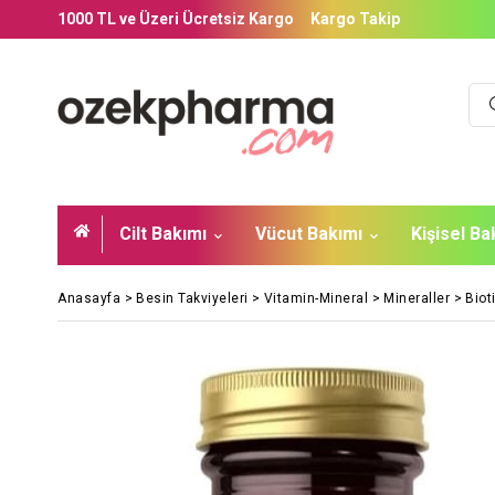
1000 TL ve Üzeri Ücretsiz Kargo
Kargo Takip
Cilt Bakımı
Vücut Bakımı
Kişisel B
Anasayfa
>
Besin Takviyeleri
>
Vitamin-Mineral
>
Mineraller
>
Biot