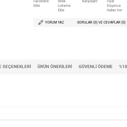
Favorilere
İstek
Karşılaştır
Fiyat
Ekle
Listeme
Düşünce
Ekle
Haber Ver
YORUM YAZ
SORULAR (0) VE CEVAPLAR (0)
 SEÇENEKLERI
ÜRÜN ÖNERILERI
GÜVENLI ÖDEME
%10