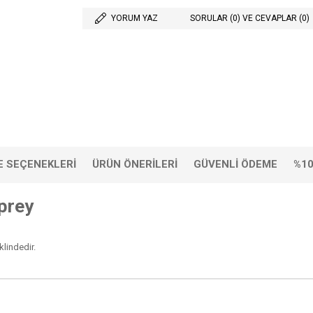
YORUM YAZ
SORULAR (0) VE CEVAPLAR (0)
 SEÇENEKLERI
ÜRÜN ÖNERILERI
GÜVENLI ÖDEME
%10
prey
klindedir.