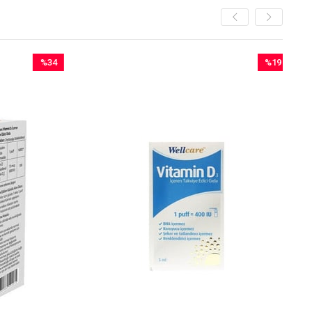
%34
%19
İndirim
İndirim
%34İndirim
%19İndirim