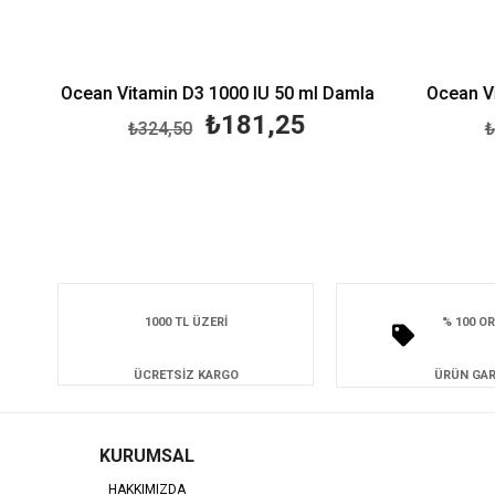
Ocean Vitamin D3 1000 IU 50 ml Damla
Ocean Vi
₺181,25
₺324,50
₺3
1000 TL ÜZERİ
% 100 OR
ÜCRETSİZ KARGO
ÜRÜN GAR
KURUMSAL
HAKKIMIZDA