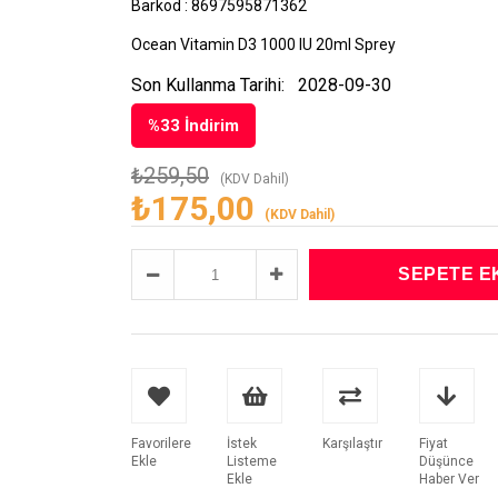
Barkod
:
8697595871362
Ocean Vitamin D3 1000 IU 20ml Sprey
Son Kullanma Tarihi:
2028-09-30
%
33
İndirim
₺259,50
(KDV Dahil)
₺175,00
(KDV Dahil)
Favorilere
İstek
Karşılaştır
Fiyat
Ekle
Listeme
Düşünce
Ekle
Haber Ver