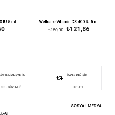
 IU 5 ml
Wellcare Vitamin D3 400 IU 5 ml
0
₺121,86
₺150,00
GÜVENLİ ALIŞVERİŞ
İADE / DEĞİŞİM
SSL GÜVENLİĞİ
FIRSATI
SOSYAL MEDYA
LLARI