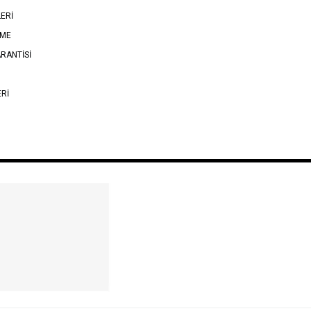
LERİ
EME
RANTİSİ
ERİ