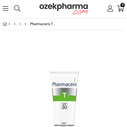
0
Pharmaceris T Sebo-Moistatic Moisturizing & Soothing Face Cream SPF30 50 ml