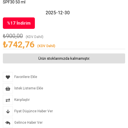
SPF30 50 ml
2025-12-30
%
17
İndirim
₺900,00
(KDV Dahil)
₺742,76
(KDV Dahil)
Ürün stoklarımızda kalmamıştır.
Favorilere Ekle
İstek Listeme Ekle
Karşılaştır
Fiyat Düşünce Haber Ver
Gelince Haber Ver