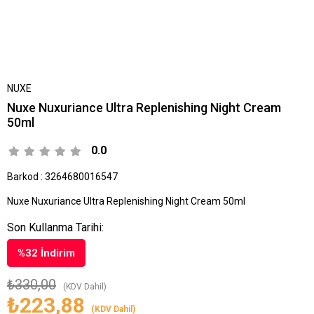
NUXE
Nuxe Nuxuriance Ultra Replenishing Night Cream
50ml
0.0
Barkod
:
3264680016547
Nuxe Nuxuriance Ultra Replenishing Night Cream 50ml
Son Kullanma Tarihi:
%
32
İndirim
₺330,00
(KDV Dahil)
₺223,88
(KDV Dahil)