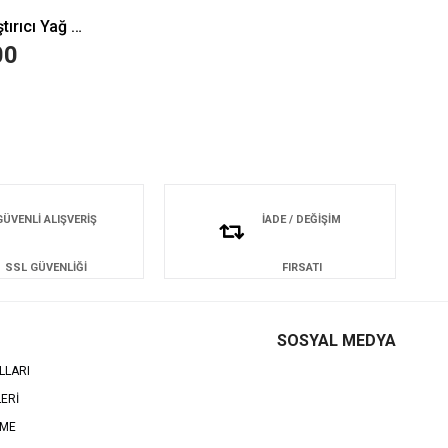
Eda Taşpınar Yoğun Bronzlaştırıcı Yağ 200 ml
00
GÜVENLİ ALIŞVERİŞ
İADE / DEĞİŞİM
SSL GÜVENLİĞİ
FIRSATI
SOSYAL MEDYA
LLARI
LERİ
EME