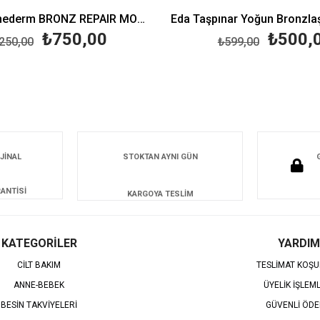
Institut Esthederm BRONZ REPAIR MODERATE SUN 50 ML
₺750,00
₺500,
250,00
₺599,00
JİNAL
STOKTAN AYNI GÜN
ANTİSİ
KARGOYA TESLİM
KATEGORİLER
YARDIM
CİLT BAKIM
TESLİMAT KOŞU
ANNE-BEBEK
ÜYELİK İŞLEM
BESİN TAKVİYELERİ
GÜVENLİ ÖD