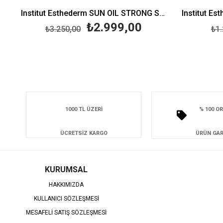
Institut Esthederm SUN OIL STRONG SUN 150 ML
₺2.999,00
₺3.250,00
₺1.
1000 TL ÜZERİ
% 100 OR
ÜCRETSİZ KARGO
ÜRÜN GAR
KURUMSAL
HAKKIMIZDA
KULLANICI SÖZLEŞMESİ
MESAFELİ SATIŞ SÖZLEŞMESİ