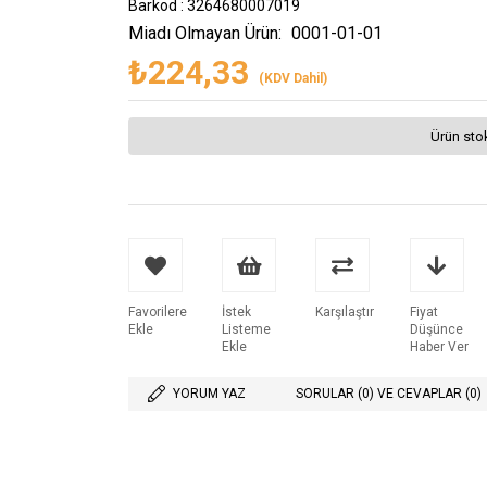
Barkod
:
3264680007019
Miadı Olmayan Ürün:
0001-01-01
₺224,33
(KDV Dahil)
Ürün sto
Favorilere
İstek
Karşılaştır
Fiyat
Ekle
Listeme
Düşünce
Ekle
Haber Ver
YORUM YAZ
SORULAR (0) VE CEVAPLAR (0)