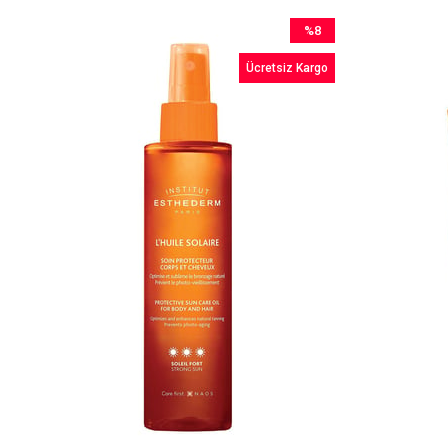
%8
İndirim
Ücretsiz Kargo
%8İndirim