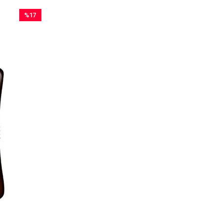
%17
İndirim
%17İndirim