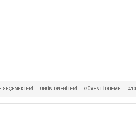
 SEÇENEKLERI
ÜRÜN ÖNERILERI
GÜVENLI ÖDEME
%10