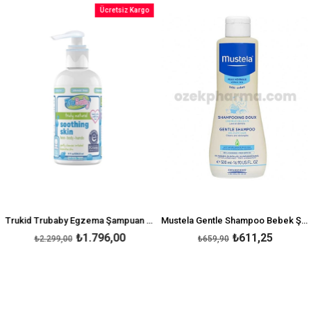
İndirim
İndirim
Ücretsiz Kargo
irim
%22İndirim
%7İndi
Trukid Trubaby Egzema Şampuan 236 ml
Mustela Gentle Shampoo Bebek Şampuan 500 ml
₺1.796,00
₺611,25
₺2.299,00
₺659,90