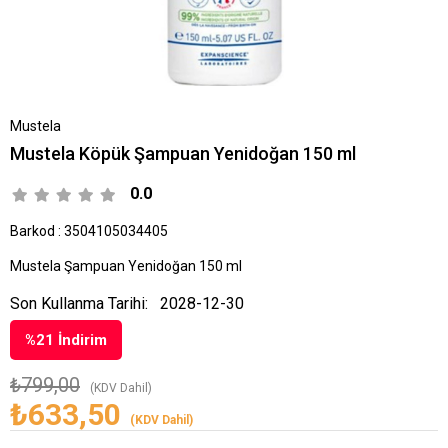
Mustela
Mustela Köpük Şampuan Yenidoğan 150 ml
0.0
Barkod
:
3504105034405
Mustela Şampuan Yenidoğan 150 ml
Son Kullanma Tarihi:
2028-12-30
%
21
İndirim
₺799,00
(KDV Dahil)
₺633,50
(KDV Dahil)