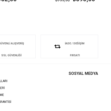
₺799,90
GÜVENLİ ALIŞVERİŞ
İADE / DEĞİŞİM
SSL GÜVENLİĞİ
FIRSATI
SOSYAL MEDYA
LLARI
LERİ
EME
RANTİSİ