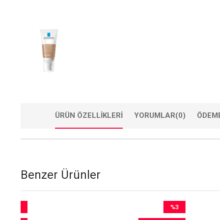
ÜRÜN ÖZELLIKLERI
YORUMLAR
(0)
ÖDEME
Benzer Ürünler
8
%3
rim
İndirim