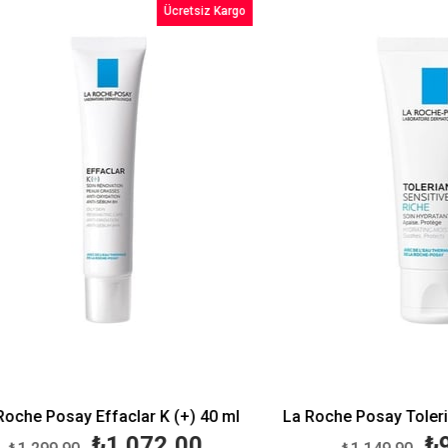
Ücretsiz Kargo
%18İndirim
 Posay Effaclar K (+) 40 ml
₺1.072,00
₺982