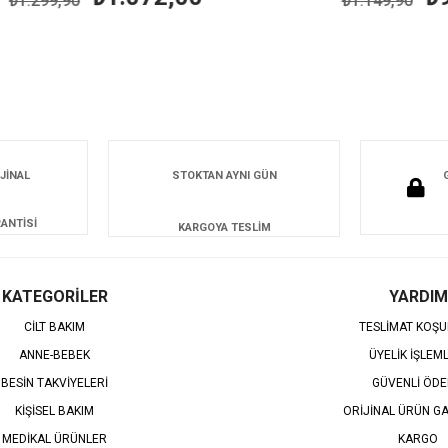
299,90
₺1.149,90
JİNAL
STOKTAN AYNI GÜN
ANTİSİ
KARGOYA TESLİM
KATEGORİLER
YARDIM
CİLT BAKIM
TESLİMAT KOŞU
ANNE-BEBEK
ÜYELİK İŞLEM
BESİN TAKVİYELERİ
GÜVENLİ ÖD
KİŞİSEL BAKIM
ORİJİNAL ÜRÜN GA
MEDİKAL ÜRÜNLER
KARGO