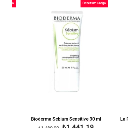
go
Ücretsiz Kargo
dirim
%3İndirim
l
Bioderma Sebium Sensitive 30 ml
La Roche
₺1.441,19