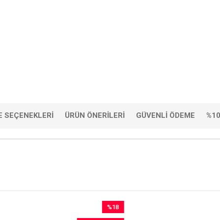
 SEÇENEKLERI
ÜRÜN ÖNERILERI
GÜVENLI ÖDEME
%10
%18
İndirim