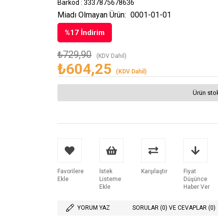
Barkod
:
3337875678636
Miadı Olmayan Ürün:
0001-01-01
%
17
İndirim
₺729,90
(KDV Dahil)
₺604,25
(KDV Dahil)
Ürün sto
Favorilere
İstek
Karşılaştır
Fiyat
Ekle
Listeme
Düşünce
Ekle
Haber Ver
YORUM YAZ
SORULAR (0) VE CEVAPLAR (0)