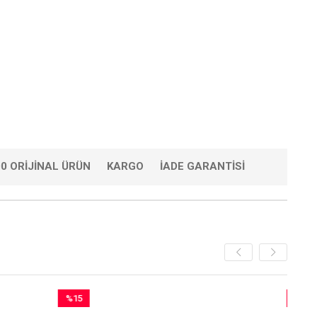
0 ORIJINAL ÜRÜN
KARGO
İADE GARANTISI
%15
%26
İndirim
İndirim