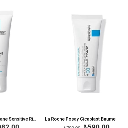
%15İndirim
%26İndirim
La Roche Posay Toleriane Sensitive Riche 40 ml
La Roche Posay Cicaplast Baume B5 40 ml
,00
₺590,00