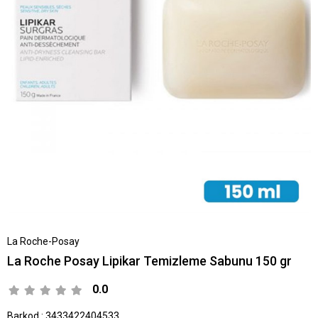
La Roche-Posay
La Roche Posay Lipikar Temizleme Sabunu 150 gr
0.0
Barkod
:
3433422404533