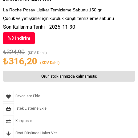
La Roche Posay Lipikar Temizleme Sabunu 150 gr
Çocuk ve yetişkinler için kuruluk karşıtı temizleme sabunu
.
Son Kullanma Tarihi:
2025-11-30
%
3
İndirim
₺324,90
(KDV Dahil)
₺316,20
(KDV Dahil)
Ürün stoklarımızda kalmamıştır.
Favorilere Ekle
İstek Listeme Ekle
Karşılaştır
Fiyat Düşünce Haber Ver