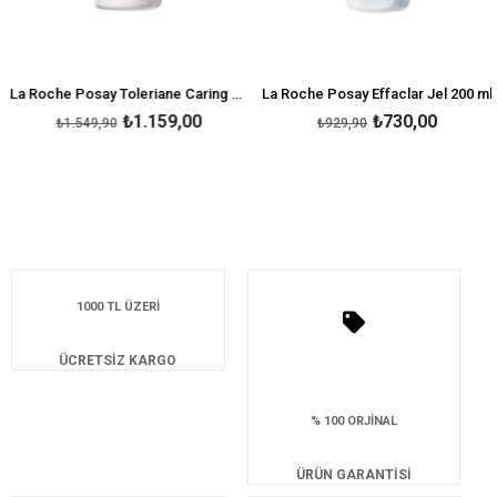
La Roche Posay Toleriane Caring Wash 400 ml - Temizleyici Jel
La Roche Posay Effaclar Jel 200 ml
₺1.159,00
₺730,00
₺1.549,90
₺929,90
1000 TL ÜZERİ
ÜCRETSİZ KARGO
% 100 ORJİNAL
ÜRÜN GARANTİSİ