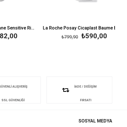
La Roche Posay Toleriane Sensitive Riche 40 ml
La Roche Posay Cicaplast Baume B5 40 ml
00
₺590,00
₺799,90
GÜVENLİ ALIŞVERİŞ
İADE / DEĞİŞİM
SSL GÜVENLİĞİ
FIRSATI
SOSYAL MEDYA