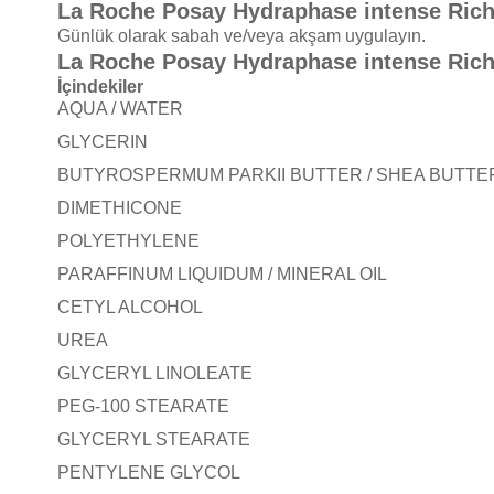
La Roche Posay Hydraphase intense Riche
Günlük olarak sabah ve/veya akşam uygulayın.
La Roche Posay Hydraphase intense Riche
İçindekiler
AQUA / WATER
GLYCERIN
BUTYROSPERMUM PARKII BUTTER / SHEA BUTTE
DIMETHICONE
POLYETHYLENE
PARAFFINUM LIQUIDUM / MINERAL OIL
CETYL ALCOHOL
UREA
GLYCERYL LINOLEATE
PEG-100 STEARATE
GLYCERYL STEARATE
PENTYLENE GLYCOL