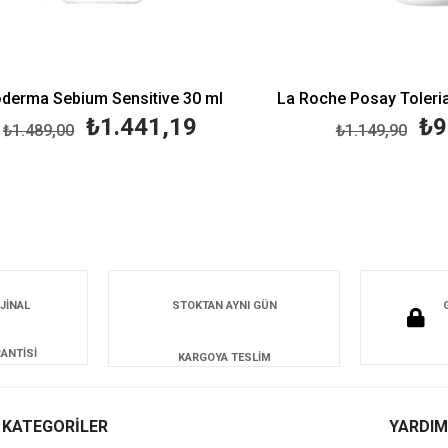
a Sebium Sensitive 30 ml
₺1.441,19
₺982,
89,00
₺1.149,90
JİNAL
STOKTAN AYNI GÜN
ANTİSİ
KARGOYA TESLİM
KATEGORİLER
YARDIM