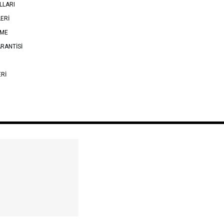
LLARI
LERİ
EME
RANTİSİ
ERİ