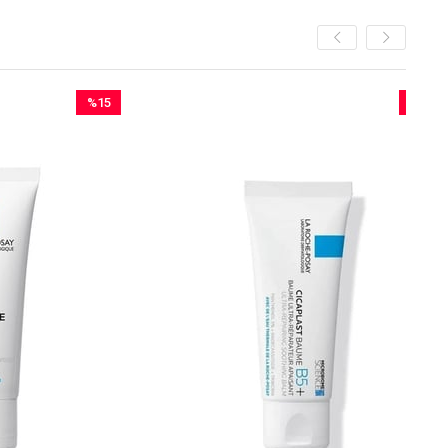
%15
%26
İndirim
İndirim
%15İndirim
%26İndirim