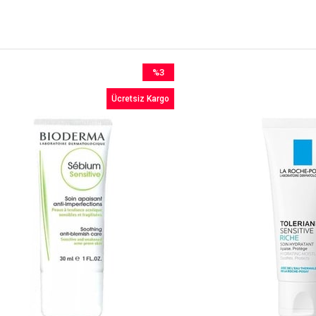
%3
İndirim
Ücretsiz Kargo
%3İndirim