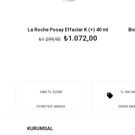
La Roche Posay Effaclar K (+) 40 ml
Bioderm
₺1.072,00
₺1.299,90
₺1.4
1000 TL ÜZERİ
% 100 OR
ÜCRETSİZ KARGO
ÜRÜN GAR
KURUMSAL