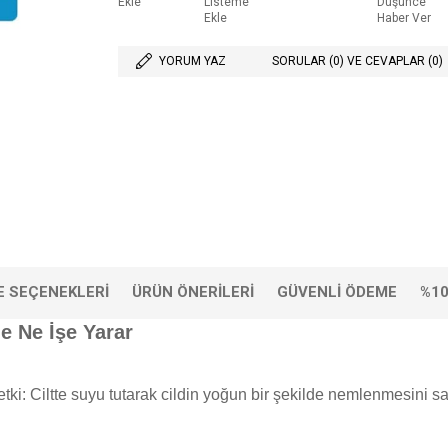
Ekle
Listeme
Düşünce
Ekle
Haber Ver
YORUM YAZ
SORULAR (0) VE CEVAPLAR (0)
 SEÇENEKLERI
ÜRÜN ÖNERILERI
GÜVENLI ÖDEME
%10
e Ne İşe Yarar
t etki: Ciltte suyu tutarak cildin yoğun bir şekilde nemlenmesini s