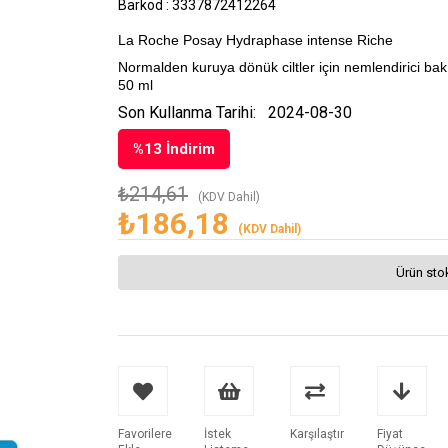
Barkod
:
3337872412264
La Roche Posay Hydraphase intense Riche
Normalden kuruya dönük ciltler için nemlendirici ba
50 ml
Son Kullanma Tarihi:
2024-08-30
%
13
İndirim
₺214,61
(KDV Dahil)
₺186,18
(KDV Dahil)
Ürün sto
Favorilere
İstek
Karşılaştır
Fiyat