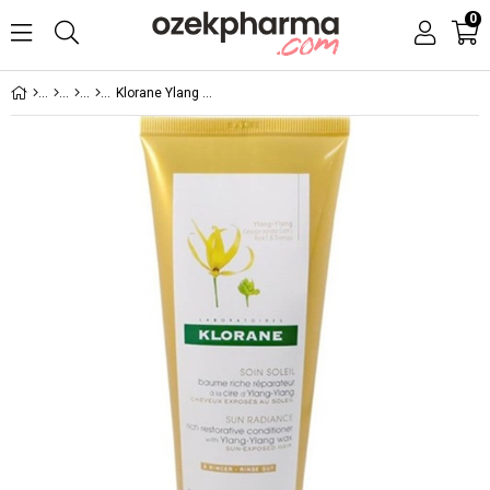
0
Klorane Ylang Ekstreli Besleyici Güneş Saç Kremi 200ml