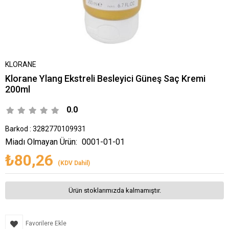
KLORANE
Klorane Ylang Ekstreli Besleyici Güneş Saç Kremi
200ml
0.0
Barkod
:
3282770109931
Miadı Olmayan Ürün:
0001-01-01
₺80,26
(KDV Dahil)
Ürün stoklarımızda kalmamıştır.
Favorilere Ekle