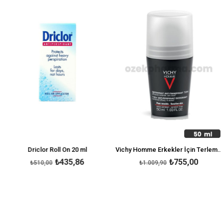
rim
%15İndirim
%25İnd
Driclor Roll On 20 ml
Vichy Homme Erkekler İçin Terleme Karşıtı Deodorant 50 ml
₺435,86
₺755,00
₺510,00
₺1.009,90