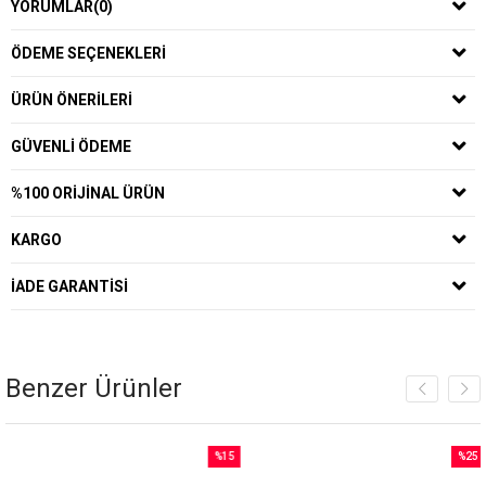
YORUMLAR
(0)
ÖDEME SEÇENEKLERI
ÜRÜN ÖNERILERI
GÜVENLI ÖDEME
%100 ORIJINAL ÜRÜN
KARGO
İADE GARANTISI
Benzer Ürünler
%15
%25
İndirim
İndirim