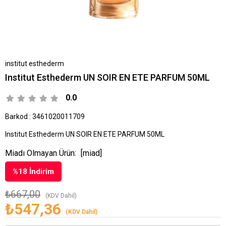
institut esthederm
Institut Esthederm UN SOIR EN ETE PARFUM 50ML
0.0
Barkod
:
3461020011709
Institut Esthederm UN SOIR EN ETE PARFUM 50ML
Miadı Olmayan Ürün:
[miad]
%
18
İndirim
₺667,00
(KDV Dahil)
₺547,36
(KDV Dahil)