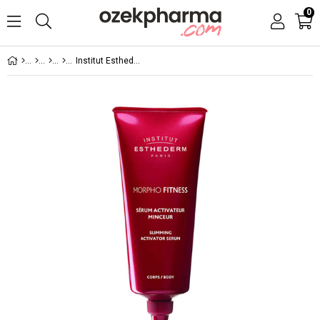
0
Institut Esthederm Morpho Fitness Slimming Activator Serum 100 ml