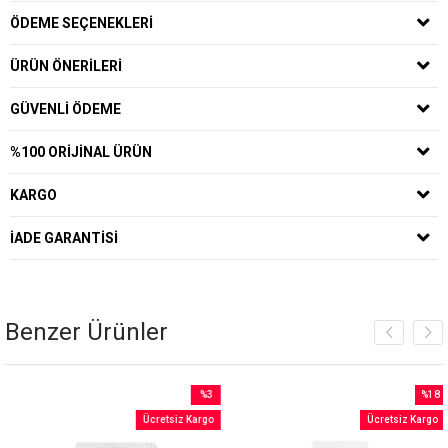
ÖDEME SEÇENEKLERI
ÜRÜN ÖNERILERI
GÜVENLI ÖDEME
%100 ORIJINAL ÜRÜN
KARGO
İADE GARANTISI
Benzer Ürünler
%3
%18
İndirim
İndirim
Ücretsiz Kargo
Ücretsiz Kargo
rim
%3İndirim
%18İnd