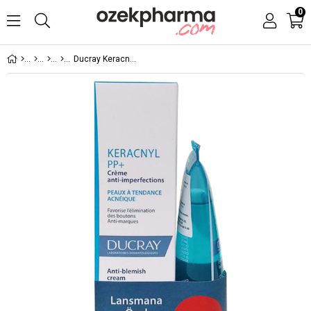
0
Ducray Keracnyl PP Cream 30 ml Keracnyl Jel 40 ml Hediye