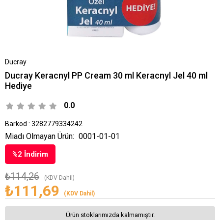
Ducray
Ducray Keracnyl PP Cream 30 ml Keracnyl Jel 40 ml
Hediye
0.0
Barkod
:
3282779334242
Miadı Olmayan Ürün:
0001-01-01
%
2
İndirim
₺114,26
(KDV Dahil)
₺111,69
(KDV Dahil)
Ürün stoklarımızda kalmamıştır.